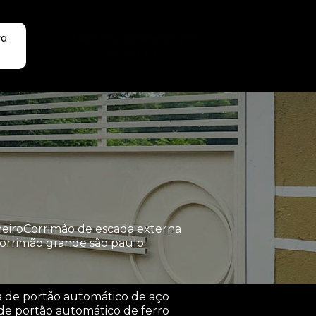
ra
Faça seu orçamento por
Whatsapp
heiro
corrimão de escada externa
corrimão grande são paulo
a de portão automático de aço
de portão automático de ferro