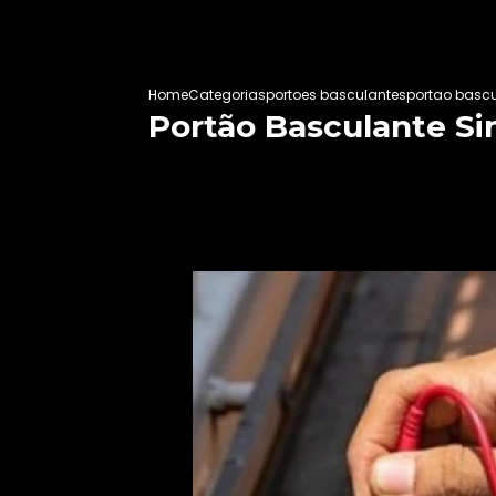
Home
Categorias
portoes basculantes
portao bascu
Portão Basculante Si