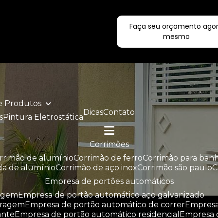
Faça seu orçamento ago
ecialistas!
mesmo
de Produtos
Dicas
Contato
s
Pintura Eletrostática
corrimões
orrimão de alumínio
corrimão de ferro
corrimão para ban
da de alumínio
corrimão de aço inox
corrimão são paulo
empresa de portões automáticos
ragem
empresa de portão automático aço galvanizado
aragem
empresa de portão automático de correr
empres
ante
empresa de portão automático residencial
empresa 