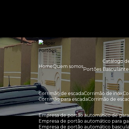
Entre em contato com um de nossos esp
Catálogo 
Home
Quem somos
Portões Basculante
corrimão de escada
corrimão de inox
c
corrimão para escada
corrimão de esca
empresa de portão automático de ga
empresa de portão automático para g
empresa de portão automático bascul