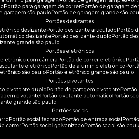
e alumínio para garagem
portão de garagem simples
por
do
portão para garagem de correr
portão de garagem de 
de garagem são paulo
portão de garagem grande são pau
portões deslizantes
letrônico deslizante
portão deslizante articulado
portão 
automático deslizante
portão deslizante duplo
portão de
slizante grande são paulo
portões eletrônicos
o eletrônico com câmera
portão de correr eletrônico
por
basculante eletrônico
portão de alumínio eletrônico
port
eletrônico são paulo
portão eletrônico grande são paulo
portões pivotantes
ico pivotante duplo
portão de garagem pivotante
portão
aragem pivotante
portão pivotante automático
portão soc
otante grande são paulo
portões sociais
erro
portão social fechado
portão de entrada social
portã
 de correr
portão social galvanizado
portão social são paul