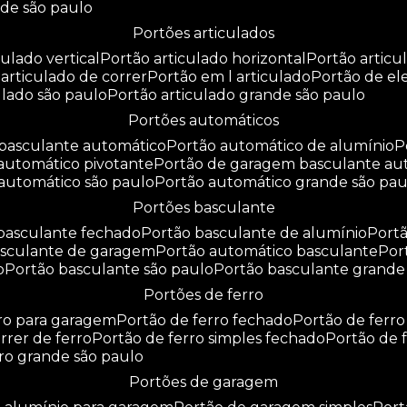
nde são paulo
portões articulados
culado vertical
portão articulado horizontal
portão artic
o articulado de correr
portão em l articulado
portão de e
culado são paulo
portão articulado grande são paulo
portões automáticos
o basculante automático
portão automático de alumínio
 automático pivotante
portão de garagem basculante au
 automático são paulo
portão automático grande são pau
portões basculante
 basculante fechado
portão basculante de alumínio
por
basculante de garagem
portão automático basculante
po
o
portão basculante são paulo
portão basculante grande
portões de ferro
rro para garagem
portão de ferro fechado
portão de ferr
orrer de ferro
portão de ferro simples fechado
portão de 
rro grande são paulo
portões de garagem