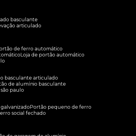
ulado basculante
levação articulado
portão de ferro automático
tomático
loja de portão automático
lo
tão basculante articulado
rtão de alumínio basculante
 são paulo
o galvanizado
portão pequeno de ferro
ferro social fechado