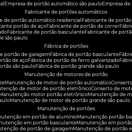
al
empresa de portão automático são paulo
empresa de
fabricante de portões automáticos
te de portão automático residencial
fabricante de portão
icante portão de aço
fabricante de portão de correr
fáb
zado
fabricante de portão basculante
fabricante de port
de são paulo
fábrica de portões
 de portão de garagem
fábrica de portão basculante
fábr
portão de aço
fábrica de portão de ferro galvanizado
fábr
portão são paulo
fábrica de portão grande são paulo
manutenção de motores de portão
te
manutenção de motor de portão automático
consert
utenção de motor de portão eletrônico
conserto de mot
manutenção motor portão eletrônico
manutenção de m
aulo
manutenção de motor de portão grande são paulo
manutenção de portões
anutenção em portão de alumínio
manutenção portão b
anutenção em portão basculante
manutenção em portã
nutenção de portão de garagem
manutenção de portão e