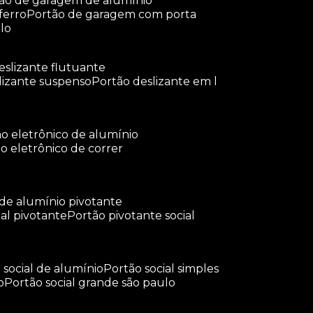
tão de garagem de alumínio
ferro
portão de garagem com porta
lo
deslizante flutuante
slizante suspenso
portão deslizante em l
tão eletrônico de alumínio
ão eletrônico de correr
 de alumínio pivotante
ial pivotante
portão pivotante social
o social de alumínio
portão social simples
o
portão social grande são paulo