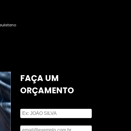
aulistano
FAÇA UM
ORÇAMENTO
Digite seu nome
Digite seu email