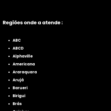
Regiões onde a atende :
ZONA NORTE
Grande São Paulo
Zona Leste
Zona Oeste
Zona Sul
ABC
ABCD
Alphaville
Americana
Araraquara
Arujá
Barueri
Birigui
Brás