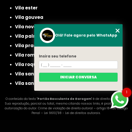
vila ester
vila gouvea
vila nova cachoeirinha
Olá! Fale agora pelo WhatsApp
vila palmeiras
vila prado
vila romero
Insira seu telefone
vila roque
vila santa maria
INICIAR CONVERSA
vila santista
1
O conteúdo do texto "
Portão Basculante de Garagem
" é de direito reservado.
Sua reprodução, parcial ou total, mesmo citando nossos links, é proibida sem a
autorização do autor. Crime de violação de direito autoral – artigo 184 do Código
Penal –
Lei 9610/98 - Lei de direitos autorais
.