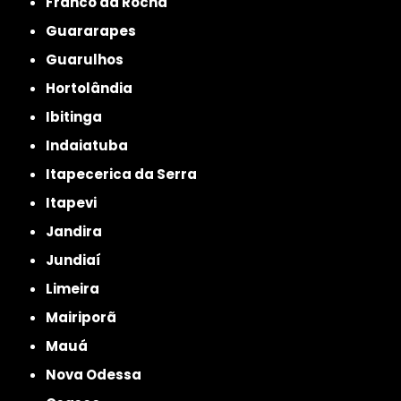
Franco da Rocha
Guararapes
Guarulhos
Hortolândia
Ibitinga
Indaiatuba
Itapecerica da Serra
Itapevi
Jandira
Jundiaí
Limeira
Mairiporã
Mauá
Nova Odessa