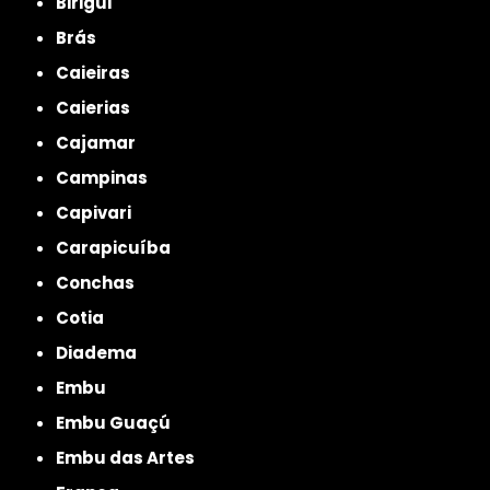
Birigui
Brás
Caieiras
Caierias
Cajamar
Campinas
Capivari
Carapicuíba
Conchas
Cotia
Diadema
Embu
Embu Guaçú
Embu das Artes