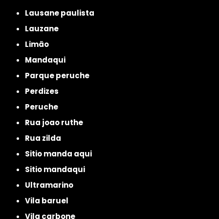
lausane paulista
lauzane
limão
mandaqui
parque peruche
perdizes
peruche
rua joao ruthe
rua zilda
sitio manda aqui
sitio mandaqui
ultramarino
vila baruel
vila carbone