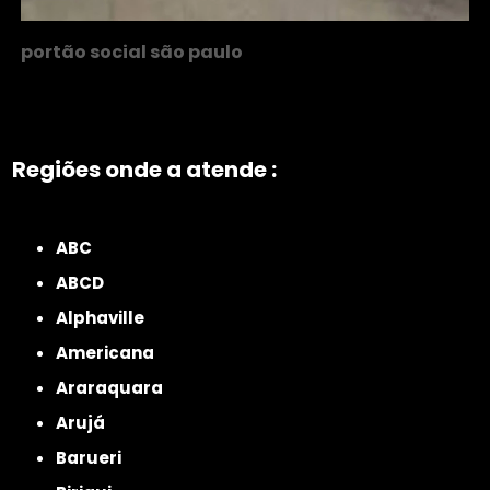
portão social são paulo
Regiões onde a atende :
ZONA NORTE
Grande São Paulo
Zona Leste
Zona Oeste
Zona Sul
ABC
ABCD
Alphaville
Americana
Araraquara
Arujá
Barueri