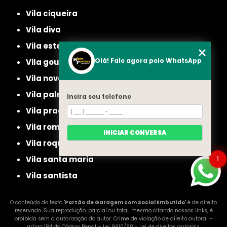
vila ciqueira
vila diva
vila ester
Olá! Fale agora pelo WhatsApp
vila gouvea
vila nova cachoeirinha
vila palmeiras
Insira seu telefone
vila prado
vila romero
INICIAR CONVERSA
vila roque
1
vila santa maria
vila santista
O conteúdo do texto "
Portão de Garagem com Social Embutido
" é de direito
reservado. Sua reprodução, parcial ou total, mesmo citando nossos links, é
proibida sem a autorização do autor. Crime de violação de direito autoral –
artigo 184 do Código Penal –
Lei 9610/98 - Lei de direitos autorais
.