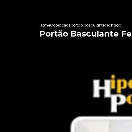
Home
Categorias
portao basculante fechado
Portão Basculante F