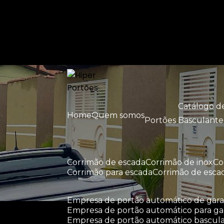
Entre em contato com um de nossos esp
Catálogo 
Home
Quem somos
Portões Basculante
corrimão de escada
corrimão de inox
c
corrimão para escada
corrimão de esca
empresa de portão automático de ga
empresa de portão automático para g
empresa de portão automático bascul