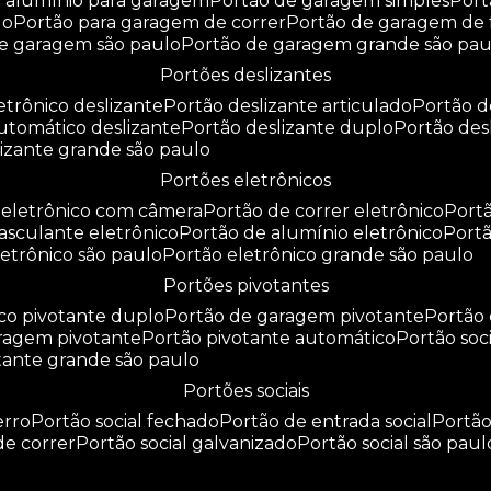
e alumínio para garagem
portão de garagem simples
por
do
portão para garagem de correr
portão de garagem de 
de garagem são paulo
portão de garagem grande são pau
portões deslizantes
letrônico deslizante
portão deslizante articulado
portão 
automático deslizante
portão deslizante duplo
portão de
slizante grande são paulo
portões eletrônicos
o eletrônico com câmera
portão de correr eletrônico
por
basculante eletrônico
portão de alumínio eletrônico
port
eletrônico são paulo
portão eletrônico grande são paulo
portões pivotantes
ico pivotante duplo
portão de garagem pivotante
portão
aragem pivotante
portão pivotante automático
portão soc
otante grande são paulo
portões sociais
erro
portão social fechado
portão de entrada social
portã
 de correr
portão social galvanizado
portão social são paul