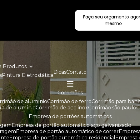
Faça seu orçamento ago
ecialistas!
mesmo
de Produtos
Dicas
Contato
s
Pintura Eletrostática
corrimões
orrimão de alumínio
corrimão de ferro
corrimão para ban
da de alumínio
corrimão de aço inox
corrimão são paulo
empresa de portões automáticos
ragem
empresa de portão automático aço galvanizado
aragem
empresa de portão automático de correr
empres
ante
empresa de portão automático residencial
empresa 