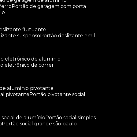
tão de garagem de alumínio
ferro
portão de garagem com porta
lo
deslizante flutuante
slizante suspenso
portão deslizante em l
tão eletrônico de alumínio
ão eletrônico de correr
 de alumínio pivotante
ial pivotante
portão pivotante social
o social de alumínio
portão social simples
o
portão social grande são paulo