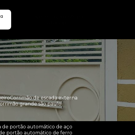
ra
Faça seu orçamento por
Whatsapp
heiro
corrimão de escada externa
corrimão grande são paulo
a de portão automático de aço
de portão automático de ferro