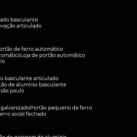
ulado basculante
levação articulado
portão de ferro automático
tomático
loja de portão automático
lo
tão basculante articulado
rtão de alumínio basculante
 são paulo
o galvanizado
portão pequeno de ferro
ferro social fechado