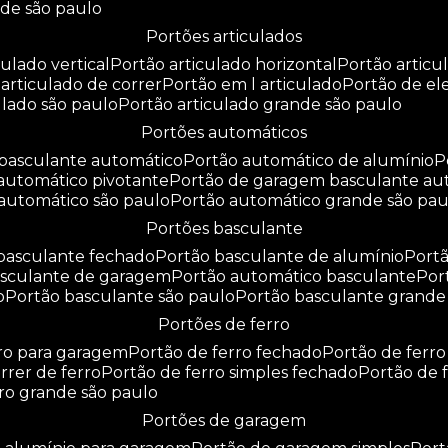
nde são paulo
portões articulados
culado vertical
portão articulado horizontal
portão artic
o articulado de correr
portão em l articulado
portão de e
culado são paulo
portão articulado grande são paulo
portões automáticos
o basculante automático
portão automático de alumínio
 automático pivotante
portão de garagem basculante au
 automático são paulo
portão automático grande são pau
portões basculante
 basculante fechado
portão basculante de alumínio
por
basculante de garagem
portão automático basculante
po
o
portão basculante são paulo
portão basculante grande
portões de ferro
rro para garagem
portão de ferro fechado
portão de ferr
orrer de ferro
portão de ferro simples fechado
portão de 
rro grande são paulo
portões de garagem