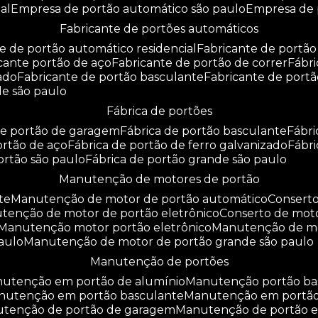
al
empresa de portão automático são paulo
empresa de
fabricante de portões automáticos
te de portão automático residencial
fabricante de portão
icante portão de aço
fabricante de portão de correr
fáb
zado
fabricante de portão basculante
fabricante de port
de são paulo
fábrica de portões
 de portão de garagem
fábrica de portão basculante
fábr
portão de aço
fábrica de portão de ferro galvanizado
fábr
portão são paulo
fábrica de portão grande são paulo
manutenção de motores de portão
te
manutenção de motor de portão automático
consert
utenção de motor de portão eletrônico
conserto de mot
manutenção motor portão eletrônico
manutenção de m
aulo
manutenção de motor de portão grande são paulo
manutenção de portões
anutenção em portão de alumínio
manutenção portão b
anutenção em portão basculante
manutenção em portã
nutenção de portão de garagem
manutenção de portão e