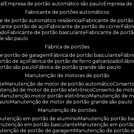
al
empresa de portão automático são paulo
empresa de
fabricante de portões automáticos
te de portão automático residencial
fabricante de portão
icante portão de aço
fabricante de portão de correr
fáb
zado
fabricante de portão basculante
fabricante de port
de são paulo
fábrica de portões
 de portão de garagem
fábrica de portão basculante
fábr
portão de aço
fábrica de portão de ferro galvanizado
fábr
portão são paulo
fábrica de portão grande são paulo
manutenção de motores de portão
te
manutenção de motor de portão automático
consert
utenção de motor de portão eletrônico
conserto de mot
manutenção motor portão eletrônico
manutenção de m
aulo
manutenção de motor de portão grande são paulo
manutenção de portões
anutenção em portão de alumínio
manutenção portão b
anutenção em portão basculante
manutenção em portã
nutenção de portão de garagem
manutenção de portão e