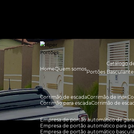
Entre em contato com um de nossos esp
Catálogo 
Home
Quem somos
Portões Basculante
corrimão de escada
corrimão de inox
c
corrimão para escada
corrimão de esca
empresa de portão automático de ga
empresa de portão automático para g
empresa de portão automático bascul