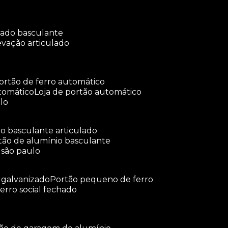
ulado basculante
levação articulado
portão de ferro automático
tomático
loja de portão automático
lo
tão basculante articulado
rtão de alumínio basculante
 são paulo
o galvanizado
portão pequeno de ferro
ferro social fechado