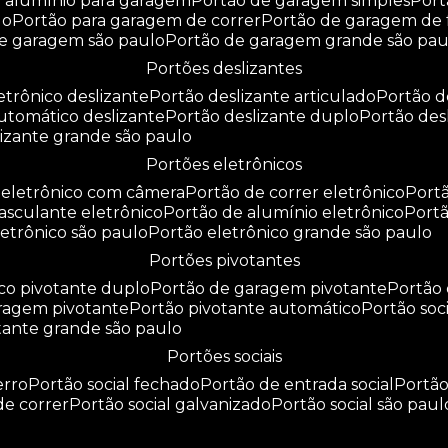
e alumínio para garagem
portão de garagem simples
por
do
portão para garagem de correr
portão de garagem de 
de garagem são paulo
portão de garagem grande são pau
portões deslizantes
letrônico deslizante
portão deslizante articulado
portão 
automático deslizante
portão deslizante duplo
portão de
slizante grande são paulo
portões eletrônicos
o eletrônico com câmera
portão de correr eletrônico
por
basculante eletrônico
portão de alumínio eletrônico
port
eletrônico são paulo
portão eletrônico grande são paulo
portões pivotantes
ico pivotante duplo
portão de garagem pivotante
portão
aragem pivotante
portão pivotante automático
portão soc
otante grande são paulo
portões sociais
erro
portão social fechado
portão de entrada social
portã
 de correr
portão social galvanizado
portão social são paul