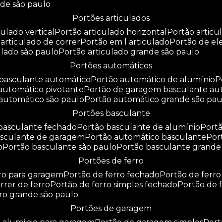
nde são paulo
portões articulados
culado vertical
portão articulado horizontal
portão artic
o articulado de correr
portão em l articulado
portão de e
culado são paulo
portão articulado grande são paulo
portões automáticos
o basculante automático
portão automático de alumínio
 automático pivotante
portão de garagem basculante au
 automático são paulo
portão automático grande são pau
portões basculante
 basculante fechado
portão basculante de alumínio
por
basculante de garagem
portão automático basculante
po
o
portão basculante são paulo
portão basculante grande
portões de ferro
rro para garagem
portão de ferro fechado
portão de ferr
orrer de ferro
portão de ferro simples fechado
portão de 
rro grande são paulo
portões de garagem