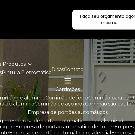
Faça seu orçamento ago
ecialistas!
mesmo
de Produtos
Dicas
Contato
s
Pintura Eletrostática
corrimões
orrimão de alumínio
corrimão de ferro
corrimão para ban
da de alumínio
corrimão de aço inox
corrimão são paulo
empresa de portões automáticos
ragem
empresa de portão automático aço galvanizado
aragem
empresa de portão automático de correr
empres
ante
empresa de portão automático residencial
empresa 