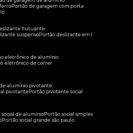
tão de garagem de alumínio
ferro
portão de garagem com porta
lo
deslizante flutuante
slizante suspenso
portão deslizante em l
tão eletrônico de alumínio
ão eletrônico de correr
 de alumínio pivotante
ial pivotante
portão pivotante social
o social de alumínio
portão social simples
o
portão social grande são paulo