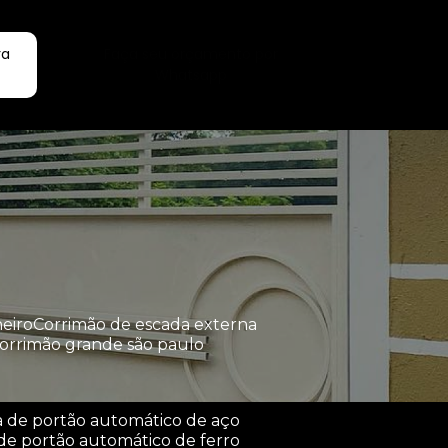
ra
Faça seu orçamento por
Whatsapp
heiro
corrimão de escada externa
corrimão grande são paulo
a de portão automático de aço
de portão automático de ferro