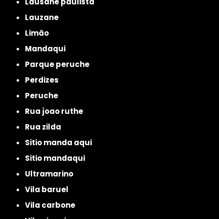
lausane paulista
lauzane
limão
mandaqui
parque peruche
perdizes
peruche
rua joao ruthe
rua zilda
sitio manda aqui
sitio mandaqui
ultramarino
vila baruel
vila carbone