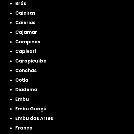
Brás
Caieiras
Caierias
Cajamar
Campinas
Capivari
Carapicuíba
Conchas
Cotia
Diadema
Embu
Embu Guaçú
Embu das Artes
Franca