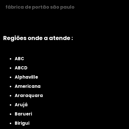
fábrica de portão são paulo
Regiões onde a atende :
ZONA NORTE
Grande São Paulo
Zona Leste
Zona Oeste
Zona Sul
ABC
ABCD
Alphaville
Americana
Araraquara
Arujá
Barueri
Birigui