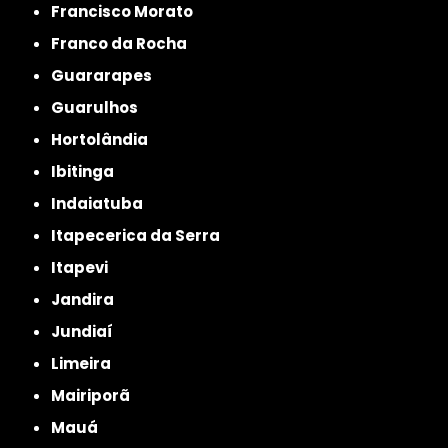
Francisco Morato
Franco da Rocha
Guararapes
Guarulhos
Hortolândia
Ibitinga
Indaiatuba
Itapecerica da Serra
Itapevi
Jandira
Jundiaí
Limeira
Mairiporã
Mauá