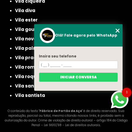
vila ciqueira
vila diva
vila ester
vila gouvea
Olá! Fale agora pelo WhatsApp
vila nova cachoeirinha
vila palmeiras
Insira seu telefone
vila prado
vila romero
vila roque
INICIAR CONVERSA
vila santa maria
1
vila santista
O conteúdo do texto "
Fábrica de Portão de Aço
" é de direito reservado. Sua
reprodução, parcial ou total, mesmo citando nossos links, é proibida sem a
autorização do autor. Crime de violação de direito autoral – artigo 184 do Código
Penal –
Lei 9610/98 - Lei de direitos autorais
.