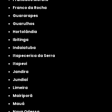
Franco da Rocha
Guararapes
Guarulhos
Hortolândia
Ibitinga
Indaiatuba
Itapecerica da Serra
Itapevi
Jandira
Jundiaí
Limeira
Mairiporã
Mauá
Nova Odessa