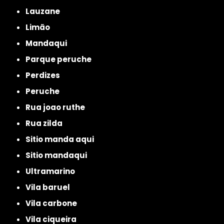
lauzane
limão
mandaqui
parque peruche
perdizes
peruche
rua joao ruthe
rua zilda
sitio manda aqui
sitio mandaqui
ultramarino
vila baruel
vila carbone
vila ciqueira