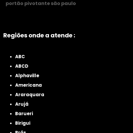
portão pivotante são paulo
Regiões onde a atende :
ZONA NORTE
Grande São Paulo
Zona Leste
Zona Oeste
Zona Sul
ABC
ABCD
Alphaville
Americana
Araraquara
Arujá
Barueri
Birigui
Brás