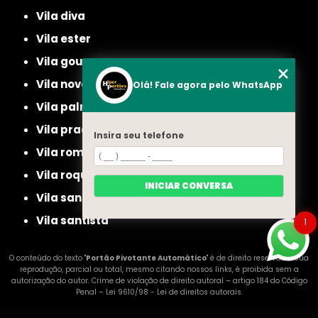
vila diva
vila ester
vila gouvea
vila nova cachoeirinha
Olá! Fale agora pelo WhatsApp
vila palmeiras
vila prado
Insira seu telefone
vila romero
vila roque
INICIAR CONVERSA
vila santa maria
vila santista
1
O conteúdo do texto "
Portão Pivotante Automático
" é de direito reservado. Sua
reprodução, parcial ou total, mesmo citando nossos links, é proibida sem a
autorização do autor. Crime de violação de direito autoral – artigo 184 do Código
Penal –
Lei 9610/98 - Lei de direitos autorais
.