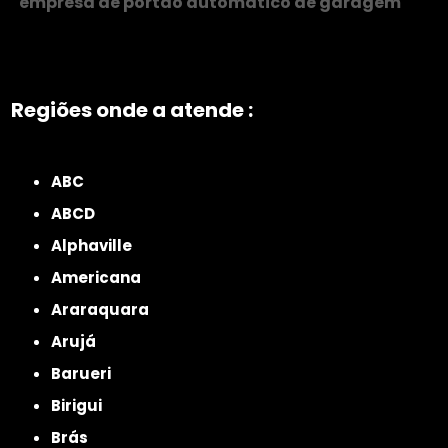
empresa de portão automático de garagem
Regiões onde a atende :
ZONA NORTE
Grande São Paulo
Zona Leste
Zona Oeste
Zona Sul
ABC
ABCD
Alphaville
Americana
Araraquara
Arujá
Barueri
Birigui
Brás