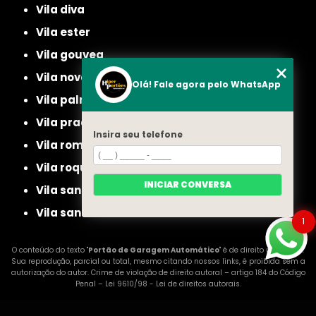
vila diva
vila ester
vila gouvea
vila nova cachoeirinha
Olá! Fale agora pelo WhatsApp
vila palmeiras
vila prado
Insira seu telefone
vila romero
vila roque
INICIAR CONVERSA
vila santa maria
vila santista
1
O conteúdo do texto "
Portão de Garagem Automático
" é de direito reservado.
Sua reprodução, parcial ou total, mesmo citando nossos links, é proibida sem a
autorização do autor. Crime de violação de direito autoral – artigo 184 do Código
Penal –
Lei 9610/98 - Lei de direitos autorais
.