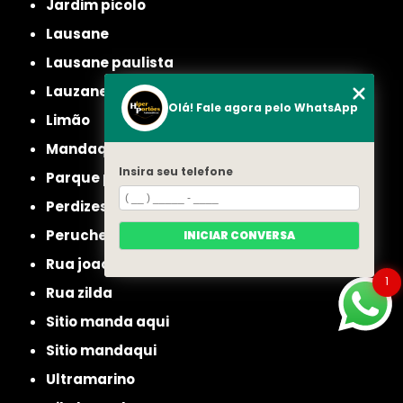
jardim picolo
lausane
lausane paulista
lauzane
Olá! Fale agora pelo WhatsApp
limão
mandaqui
Insira seu telefone
parque peruche
perdizes
peruche
INICIAR CONVERSA
rua joao ruthe
1
rua zilda
sitio manda aqui
sitio mandaqui
ultramarino