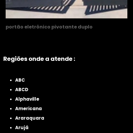
portão eletrônico pivotante duplo
Regiões onde a atende :
ZONA NORTE
Grande São Paulo
Zona Leste
Zona Oeste
Zona Sul
ABC
ABCD
Alphaville
Americana
Araraquara
Arujá