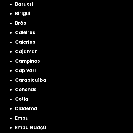
Barueri
Birigui
Brás
Caieiras
Caierias
Cajamar
Campinas
Capivari
Carapicuíba
Conchas
Cotia
Diadema
Embu
Embu Guaçú