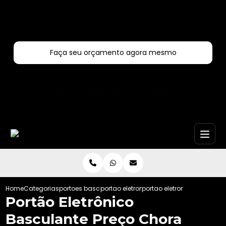
Entre em contato com um de nossos especialistas!
Faça seu orçamento agora mesmo
Faça seu orçamento por Whatsapp
Home
Categorias
portoes basculante
portao eletronico basculante
portao eletronico bascula
Portão Eletrônico
Basculante Preço Chora