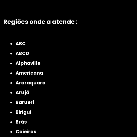
Regiões onde a atende :
ZONA NORTE
Grande São Paulo
Zona Leste
Zona Oeste
Zona Sul
ABC
ABCD
Alphaville
Americana
Araraquara
Arujá
Barueri
Birigui
Brás
Caieiras