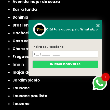
avenida inajar de souza
barra funda
bonilhia
bras leme
Olá! Fale agora pelo WhatsApp
cachoeirinha
casa verde
Insira seu telefone
chora menino
freguesia do ó
imirin
INICIAR CONVERSA
inajar de souza
1
jardim picolo
lausane
lausane paulista
lauzane