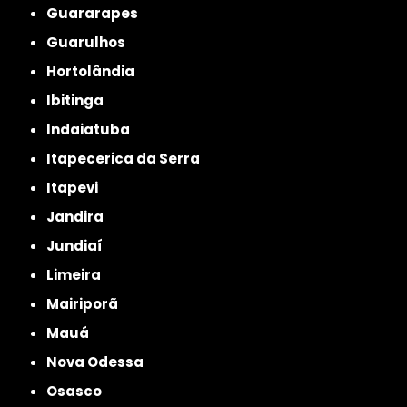
Guararapes
Guarulhos
Hortolândia
Ibitinga
Indaiatuba
Itapecerica da Serra
Itapevi
Jandira
Jundiaí
Limeira
Mairiporã
Mauá
Nova Odessa
Osasco