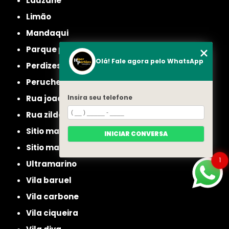
lauzane
limão
mandaqui
parque peruche
Olá! Fale agora pelo WhatsApp
perdizes
peruche
Insira seu telefone
rua joao ruthe
rua zilda
sitio manda aqui
INICIAR CONVERSA
sitio mandaqui
1
ultramarino
vila baruel
vila carbone
vila ciqueira