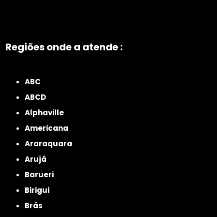
Regiões onde a atende :
ZONA NORTE
Grande São Paulo
Zona Leste
Zona Oeste
Zona Sul
ABC
ABCD
Alphaville
Americana
Araraquara
Arujá
Barueri
Birigui
Brás