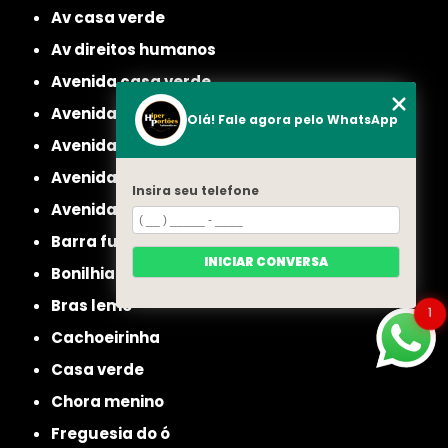
av casa verde
av direitos humanos
avenida casa verde
avenida deputado emilio carlos
Olá! Fale agora pelo WhatsApp
avenida engenheiro caetano alvares
avenida imirin
Insira seu telefone
avenida inajar de souza
barra funda
INICIAR CONVERSA
bonilhia
bras leme
1
cachoeirinha
casa verde
chora menino
freguesia do ó