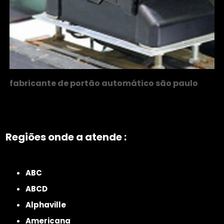
fabricante de portão automático são paulo
Regiões onde a atende :
ZONA NORTE
Grande São Paulo
Zona Leste
Zona Oeste
Zona Sul
ABC
ABCD
Alphaville
Americana