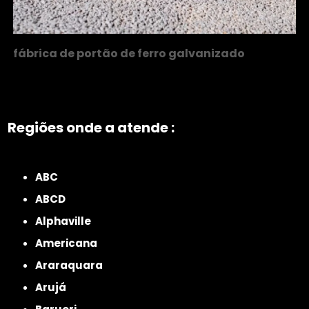
fábrica de portão de ferro galvanizado
Regiões onde a atende :
ZONA NORTE
Grande São Paulo
Zona Leste
Zona Oeste
Zona Sul
ABC
ABCD
Alphaville
Americana
Araraquara
Arujá