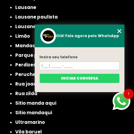
lausane
lausane paulista
lauzane
limão
Olá! Fale agora pelo WhatsApp
mandaqui
parque peruche
Insira seu telefone
perdizes
peruche
INICIAR CONVERSA
rua joao ruthe
rua zilda
1
sitio manda aqui
sitio mandaqui
ultramarino
vila baruel