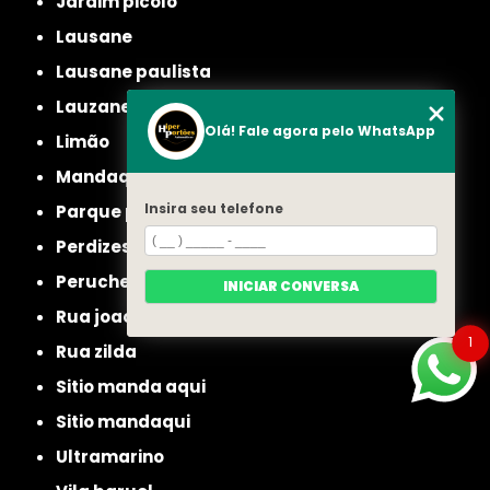
jardim picolo
lausane
lausane paulista
lauzane
Olá! Fale agora pelo WhatsApp
limão
mandaqui
Insira seu telefone
parque peruche
perdizes
peruche
INICIAR CONVERSA
rua joao ruthe
1
rua zilda
sitio manda aqui
sitio mandaqui
ultramarino