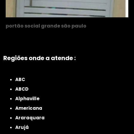
portão social grande são paulo
Regiões onde a atende :
ZONA NORTE
Grande São Paulo
Zona Leste
Zona Oeste
Zona Sul
ABC
ABCD
Alphaville
Americana
Araraquara
Arujá