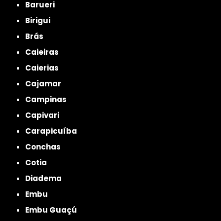
Barueri
Birigui
Brás
Caieiras
Caierias
Cajamar
Campinas
Capivari
Carapicuíba
Conchas
Cotia
Diadema
Embu
Embu Guaçú