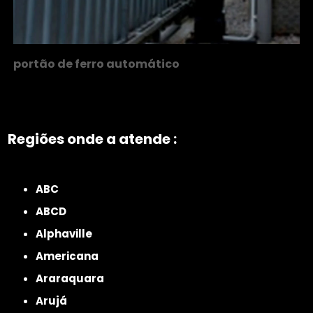
portão de ferro automático
Regiões onde a atende :
ZONA NORTE
Grande São Paulo
Zona Leste
Zona Oeste
Zona Sul
ABC
ABCD
Alphaville
Americana
Araraquara
Arujá