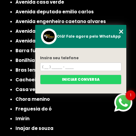
avenida casa verde
avenida deputado emilio carlos
avenida engenheiro caetano alvares
avenida imirin
Olá! Fale agora pelo WhatsApp
avenida inajar de souza
barra funda
Insira seu telefone
bonilhia
bras leme
cachoeirinha
INICIAR CONVERSA
casa verde
1
chora menino
freguesia do ó
imirin
inajar de souza