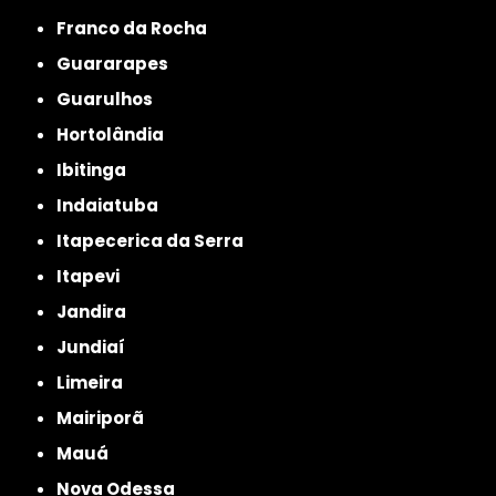
Franco da Rocha
Guararapes
Guarulhos
Hortolândia
Ibitinga
Indaiatuba
Itapecerica da Serra
Itapevi
Jandira
Jundiaí
Limeira
Mairiporã
Mauá
Nova Odessa