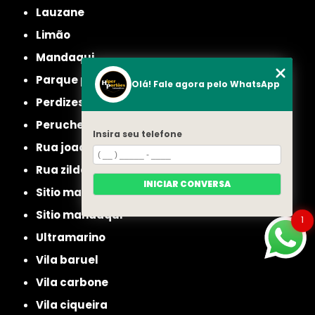
lauzane
limão
mandaqui
parque peruche
Olá! Fale agora pelo WhatsApp
perdizes
peruche
Insira seu telefone
rua joao ruthe
rua zilda
INICIAR CONVERSA
sitio manda aqui
sitio mandaqui
1
ultramarino
vila baruel
vila carbone
vila ciqueira