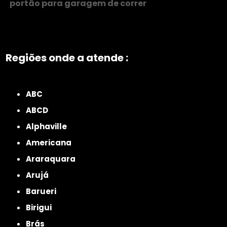
portão para garagem de correr
Regiões onde a atende :
ZONA NORTE
Grande São Paulo
Zona Leste
Zona Oeste
Zona Sul
ABC
ABCD
Alphaville
Americana
Araraquara
Arujá
Barueri
Birigui
Brás