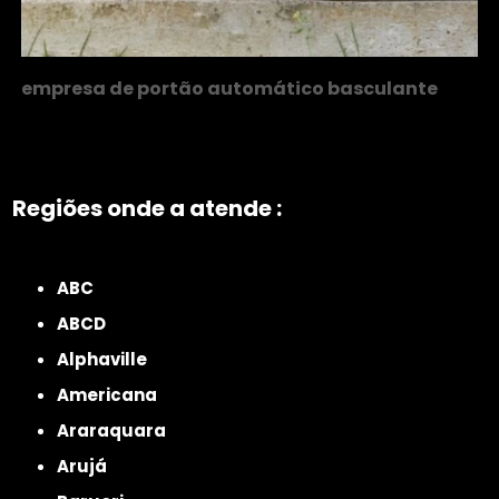
empresa de portão automático basculante
Regiões onde a atende :
ZONA NORTE
Grande São Paulo
Zona Leste
Zona Oeste
Zona Sul
ABC
ABCD
Alphaville
Americana
Araraquara
Arujá