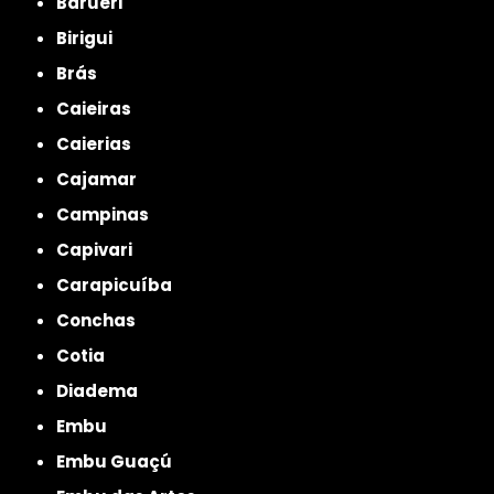
Barueri
Birigui
Brás
Caieiras
Caierias
Cajamar
Campinas
Capivari
Carapicuíba
Conchas
Cotia
Diadema
Embu
Embu Guaçú