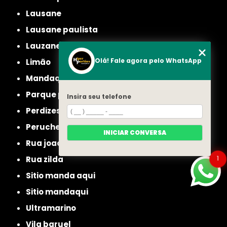
lausane
lausane paulista
lauzane
Olá! Fale agora pelo WhatsApp
limão
mandaqui
parque peruche
Insira seu telefone
perdizes
peruche
INICIAR CONVERSA
rua joao ruthe
1
rua zilda
sitio manda aqui
sitio mandaqui
ultramarino
vila baruel