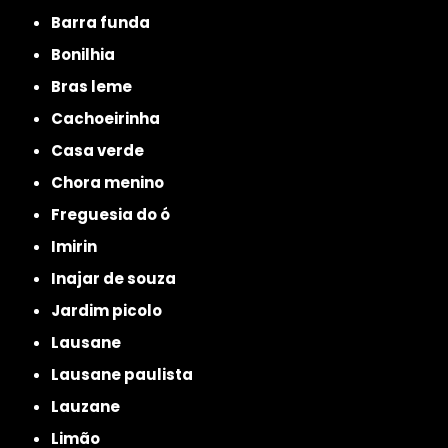
barra funda
bonilhia
bras leme
cachoeirinha
casa verde
chora menino
freguesia do ó
imirin
inajar de souza
jardim picolo
lausane
lausane paulista
lauzane
limão