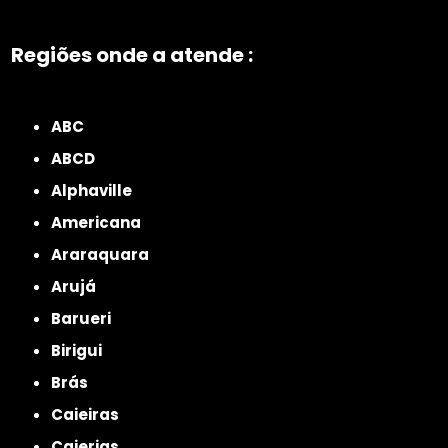
Regiões onde a atende :
ZONA NORTE
Grande São Paulo
Zona Leste
Zona Oeste
Zona Sul
ABC
ABCD
Alphaville
Americana
Araraquara
Arujá
Barueri
Birigui
Brás
Caieiras
Caierias