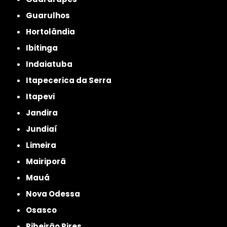
Guarulhos
Hortolândia
Ibitinga
Indaiatuba
Itapecerica da Serra
Itapevi
Jandira
Jundiaí
Limeira
Mairiporã
Mauá
Nova Odessa
Osasco
Ribeirão Pires