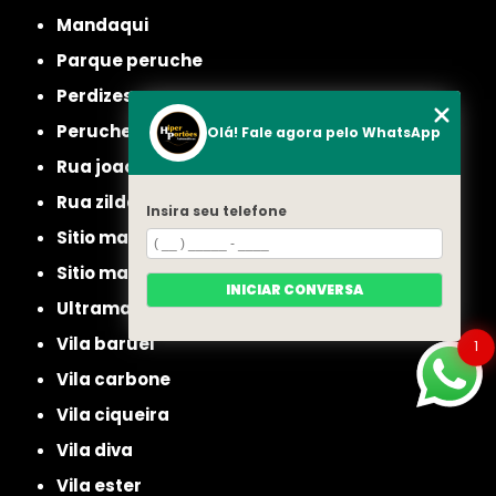
mandaqui
parque peruche
perdizes
peruche
Olá! Fale agora pelo WhatsApp
rua joao ruthe
rua zilda
Insira seu telefone
sitio manda aqui
sitio mandaqui
INICIAR CONVERSA
ultramarino
vila baruel
1
vila carbone
vila ciqueira
vila diva
vila ester