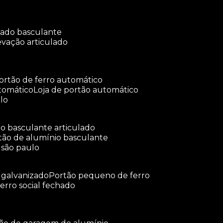
ulado basculante
levação articulado
portão de ferro automático
tomático
loja de portão automático
lo
tão basculante articulado
rtão de alumínio basculante
 são paulo
o galvanizado
portão pequeno de ferro
ferro social fechado