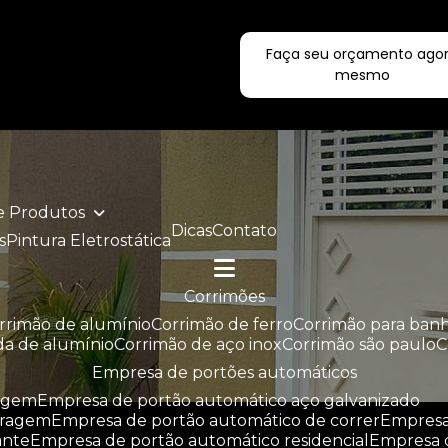
Faça seu orçamento ago
ecialistas!
mesmo
de Produtos
Dicas
Contato
s
Pintura Eletrostática
corrimões
orrimão de alumínio
corrimão de ferro
corrimão para ban
da de alumínio
corrimão de aço inox
corrimão são paulo
empresa de portões automáticos
ragem
empresa de portão automático aço galvanizado
aragem
empresa de portão automático de correr
empres
ante
empresa de portão automático residencial
empresa 