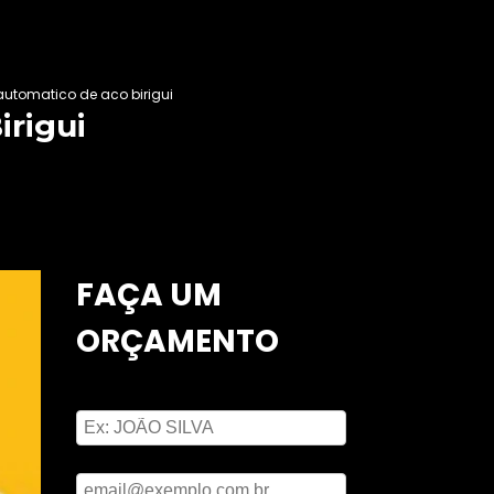
automatico de aco birigui
irigui
FAÇA UM
ORÇAMENTO
Digite seu nome
Digite seu email