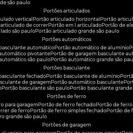
nde são paulo
portões articulados
culado vertical
portão articulado horizontal
portão artic
o articulado de correr
portão em l articulado
portão de e
culado são paulo
portão articulado grande são paulo
portões automáticos
o basculante automático
portão automático de alumínio
 automático pivotante
portão de garagem basculante au
 automático são paulo
portão automático grande são pau
portões basculante
 basculante fechado
portão basculante de alumínio
por
basculante de garagem
portão automático basculante
po
o
portão basculante são paulo
portão basculante grande
portões de ferro
rro para garagem
portão de ferro fechado
portão de ferr
orrer de ferro
portão de ferro simples fechado
portão de 
rro grande são paulo
portões de garagem