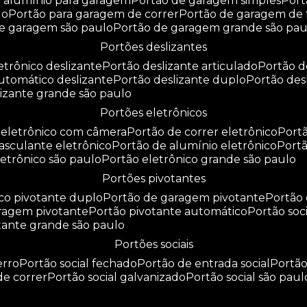
e alumínio para garagem
portão de garagem simples
por
do
portão para garagem de correr
portão de garagem de 
de garagem são paulo
portão de garagem grande são pau
portões deslizantes
letrônico deslizante
portão deslizante articulado
portão 
automático deslizante
portão deslizante duplo
portão de
slizante grande são paulo
portões eletrônicos
o eletrônico com câmera
portão de correr eletrônico
por
basculante eletrônico
portão de alumínio eletrônico
port
eletrônico são paulo
portão eletrônico grande são paulo
portões pivotantes
ico pivotante duplo
portão de garagem pivotante
portão
aragem pivotante
portão pivotante automático
portão soc
otante grande são paulo
portões sociais
erro
portão social fechado
portão de entrada social
portã
 de correr
portão social galvanizado
portão social são paul