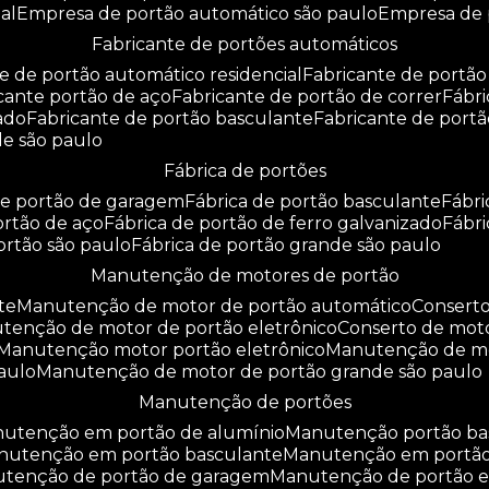
al
empresa de portão automático são paulo
empresa de
fabricante de portões automáticos
te de portão automático residencial
fabricante de portão
icante portão de aço
fabricante de portão de correr
fáb
zado
fabricante de portão basculante
fabricante de port
de são paulo
fábrica de portões
 de portão de garagem
fábrica de portão basculante
fábr
portão de aço
fábrica de portão de ferro galvanizado
fábr
portão são paulo
fábrica de portão grande são paulo
manutenção de motores de portão
te
manutenção de motor de portão automático
consert
utenção de motor de portão eletrônico
conserto de mot
manutenção motor portão eletrônico
manutenção de m
aulo
manutenção de motor de portão grande são paulo
manutenção de portões
anutenção em portão de alumínio
manutenção portão b
anutenção em portão basculante
manutenção em portã
nutenção de portão de garagem
manutenção de portão e