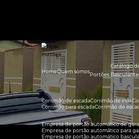
Entre em contato com um de nossos esp
Catálogo 
Home
Quem somos
Portões Basculante
corrimão de escada
corrimão de inox
c
corrimão para escada
corrimão de esca
empresa de portão automático de ga
empresa de portão automático para g
empresa de portão automático bascul