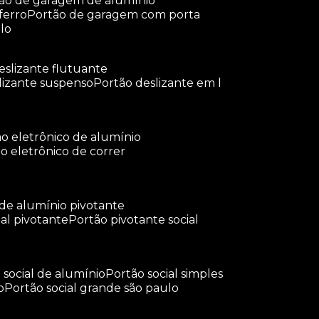
tão de garagem de alumínio
ferro
portão de garagem com porta
lo
deslizante flutuante
slizante suspenso
portão deslizante em l
tão eletrônico de alumínio
ão eletrônico de correr
 de alumínio pivotante
ial pivotante
portão pivotante social
o social de alumínio
portão social simples
o
portão social grande são paulo