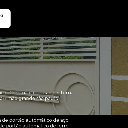
ra
Faça seu orçamento por
Whatsapp
heiro
corrimão de escada externa
corrimão grande são paulo
a de portão automático de aço
de portão automático de ferro