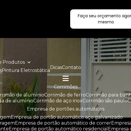
Faça seu orçamento ago
ecialistas!
mesmo
de Produtos
Dicas
Contato
s
Pintura Eletrostática
corrimões
orrimão de alumínio
corrimão de ferro
corrimão para ban
da de alumínio
corrimão de aço inox
corrimão são paulo
empresa de portões automáticos
ragem
empresa de portão automático aço galvanizado
aragem
empresa de portão automático de correr
empres
ante
empresa de portão automático residencial
empresa 