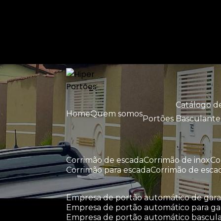
Entre em contato com um de nossos esp
Catálogo 
Home
Quem somos
Portões Basculante
corrimão de escada
corrimão de inox
c
corrimão para escada
corrimão de esca
empresa de portão automático de ga
empresa de portão automático para g
empresa de portão automático bascul