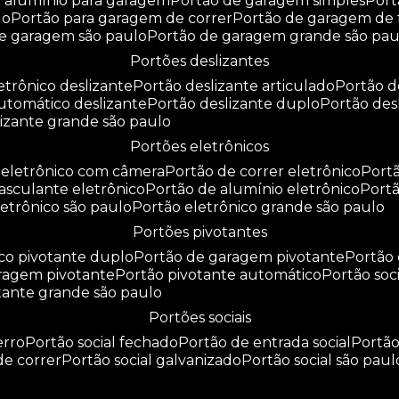
e alumínio para garagem
portão de garagem simples
por
do
portão para garagem de correr
portão de garagem de 
de garagem são paulo
portão de garagem grande são pau
portões deslizantes
letrônico deslizante
portão deslizante articulado
portão 
automático deslizante
portão deslizante duplo
portão de
slizante grande são paulo
portões eletrônicos
o eletrônico com câmera
portão de correr eletrônico
por
basculante eletrônico
portão de alumínio eletrônico
port
eletrônico são paulo
portão eletrônico grande são paulo
portões pivotantes
ico pivotante duplo
portão de garagem pivotante
portão
aragem pivotante
portão pivotante automático
portão soc
otante grande são paulo
portões sociais
erro
portão social fechado
portão de entrada social
portã
 de correr
portão social galvanizado
portão social são paul