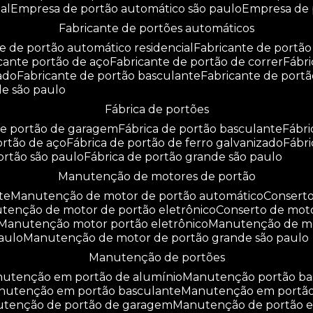
al
empresa de portão automático são paulo
empresa de
fabricante de portões automáticos
te de portão automático residencial
fabricante de portão
icante portão de aço
fabricante de portão de correr
fáb
zado
fabricante de portão basculante
fabricante de port
de são paulo
fábrica de portões
 de portão de garagem
fábrica de portão basculante
fábr
portão de aço
fábrica de portão de ferro galvanizado
fábr
portão são paulo
fábrica de portão grande são paulo
manutenção de motores de portão
te
manutenção de motor de portão automático
consert
utenção de motor de portão eletrônico
conserto de mot
manutenção motor portão eletrônico
manutenção de m
aulo
manutenção de motor de portão grande são paulo
manutenção de portões
anutenção em portão de alumínio
manutenção portão b
anutenção em portão basculante
manutenção em portã
nutenção de portão de garagem
manutenção de portão e