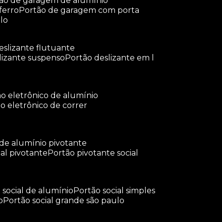
tão de garagem de alumínio
ferro
portão de garagem com porta
lo
deslizante flutuante
slizante suspenso
portão deslizante em l
tão eletrônico de alumínio
ão eletrônico de correr
 de alumínio pivotante
ial pivotante
portão pivotante social
o social de alumínio
portão social simples
o
portão social grande são paulo