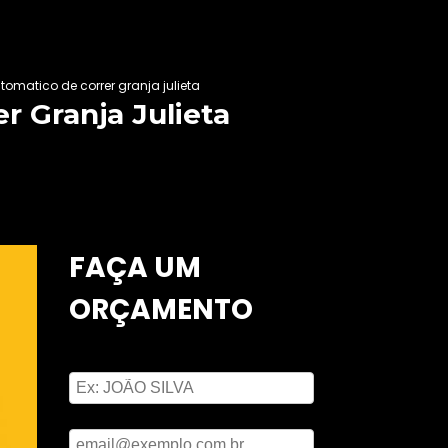
tomatico de correr granja julieta
r Granja Julieta
FAÇA UM
ORÇAMENTO
Digite seu nome
Digite seu email