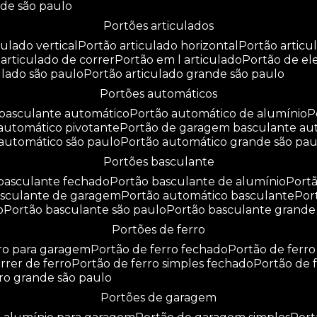
nde são paulo
portões articulados
culado vertical
portão articulado horizontal
portão artic
o articulado de correr
portão em l articulado
portão de e
culado são paulo
portão articulado grande são paulo
portões automáticos
o basculante automático
portão automático de alumínio
 automático pivotante
portão de garagem basculante au
 automático são paulo
portão automático grande são pau
portões basculante
 basculante fechado
portão basculante de alumínio
por
basculante de garagem
portão automático basculante
po
o
portão basculante são paulo
portão basculante grande
portões de ferro
rro para garagem
portão de ferro fechado
portão de ferr
orrer de ferro
portão de ferro simples fechado
portão de 
rro grande são paulo
portões de garagem