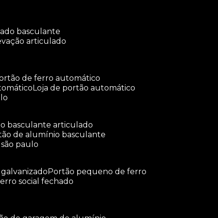
ulado basculante
levação articulado
portão de ferro automático
tomático
loja de portão automático
lo
tão basculante articulado
rtão de alumínio basculante
 são paulo
o galvanizado
portão pequeno de ferro
ferro social fechado