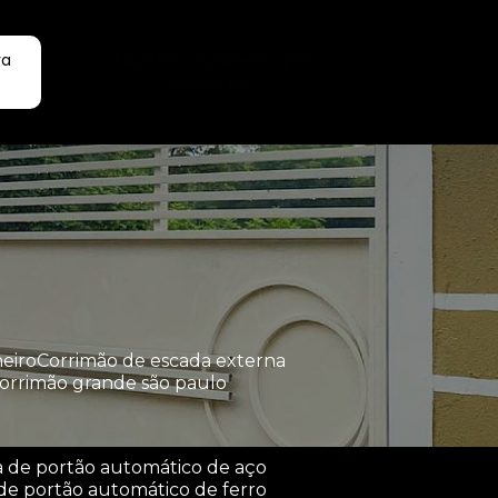
ra
Faça seu orçamento por
Whatsapp
heiro
corrimão de escada externa
corrimão grande são paulo
a de portão automático de aço
de portão automático de ferro