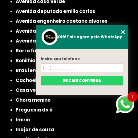
avenida casa verde
avenida deputado emilio carlos
avenida engenheiro caetano alvares
avenida imirin
Olá! Fale agora pelo WhatsApp
avenida inajar de souza
barra funda
Insira seu telefone
bonilhia
bras leme
cachoeirinha
INICIAR CONVERSA
casa verde
1
chora menino
freguesia do ó
imirin
inajar de souza