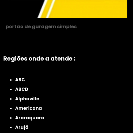
portão de garagem simples
Regiões onde a atende :
ZONA NORTE
Grande São Paulo
Zona Leste
Zona Oeste
Zona Sul
ABC
ABCD
Alphaville
Americana
Araraquara
Arujá