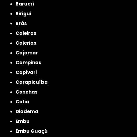
Barueri
Birigui
Brás
Caieiras
Caierias
Cajamar
Campinas
Capivari
Carapicuíba
Conchas
Cotia
Diadema
Embu
Embu Guaçú