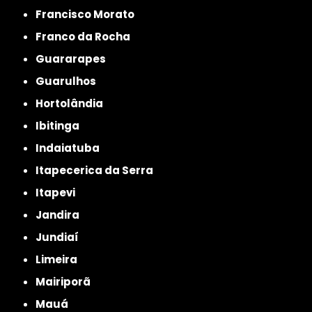
Francisco Morato
Franco da Rocha
Guararapes
Guarulhos
Hortolândia
Ibitinga
Indaiatuba
Itapecerica da Serra
Itapevi
Jandira
Jundiaí
Limeira
Mairiporã
Mauá