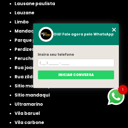
lausane paulista
lauzane
limão
mandaqui
Olá! Fale agora pelo WhatsApp
parque peruche
perdizes
Insira seu telefone
peruche
rua joao ruthe
INICIAR CONVERSA
rua zilda
sitio manda aqui
1
sitio mandaqui
ultramarino
vila baruel
vila carbone