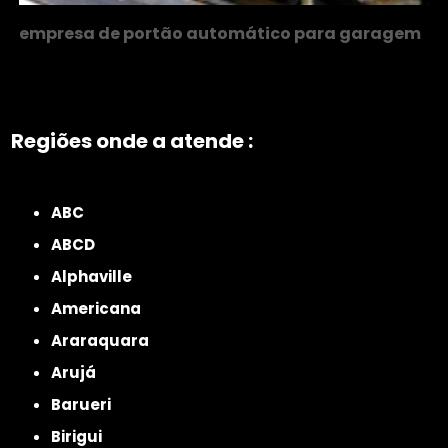
empresa de portão automático para garagem
Regiões onde a atende :
ZONA NORTE
Grande São Paulo
Zona Leste
Zona Oeste
Zona Sul
ABC
ABCD
Alphaville
Americana
Araraquara
Arujá
Barueri
Birigui