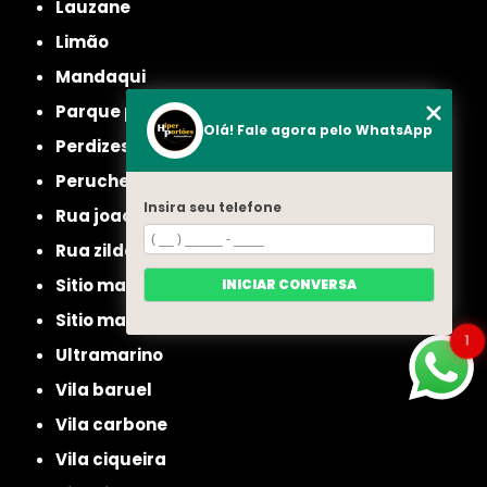
lauzane
limão
mandaqui
parque peruche
Olá! Fale agora pelo WhatsApp
perdizes
peruche
Insira seu telefone
rua joao ruthe
rua zilda
sitio manda aqui
INICIAR CONVERSA
sitio mandaqui
1
ultramarino
vila baruel
vila carbone
vila ciqueira