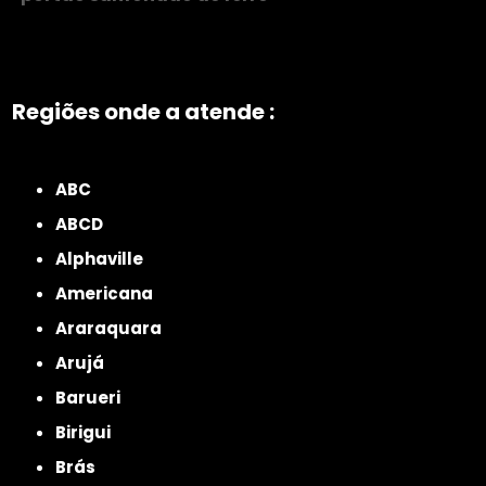
Regiões onde a atende :
ZONA NORTE
Grande São Paulo
Zona Leste
Zona Oeste
Zona Sul
ABC
ABCD
Alphaville
Americana
Araraquara
Arujá
Barueri
Birigui
Brás