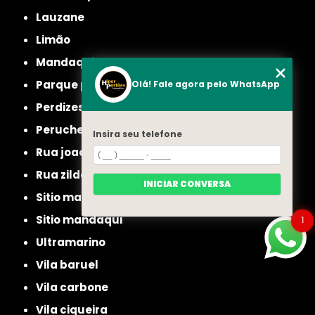
lauzane
limão
mandaqui
parque peruche
Olá! Fale agora pelo WhatsApp
perdizes
peruche
Insira seu telefone
rua joao ruthe
rua zilda
INICIAR CONVERSA
sitio manda aqui
sitio mandaqui
1
ultramarino
vila baruel
vila carbone
vila ciqueira