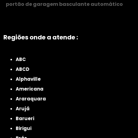
portão de garagem basculante automático
Regiões onde a atende :
ZONA NORTE
Grande São Paulo
Zona Leste
Zona Oeste
Zona Sul
ABC
ABCD
Alphaville
Americana
Araraquara
Arujá
Barueri
Birigui