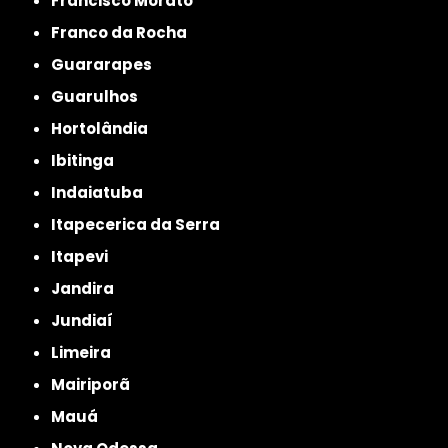
Francisco Morato
Franco da Rocha
Guararapes
Guarulhos
Hortolândia
Ibitinga
Indaiatuba
Itapecerica da Serra
Itapevi
Jandira
Jundiaí
Limeira
Mairiporã
Mauá