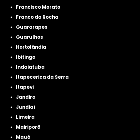
Francisco Morato
Franco da Rocha
Guararapes
Guarulhos
Hortolândia
Ibitinga
Indaiatuba
Itapecerica da Serra
Itapevi
Jandira
Jundiaí
Limeira
Mairiporã
Mauá