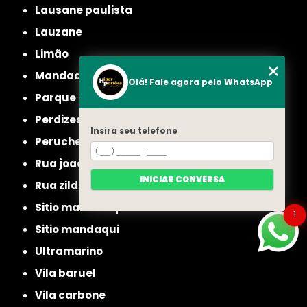
lausane paulista
lauzane
limão
mandaqui
Olá! Fale agora pelo WhatsApp
parque peruche
perdizes
Insira seu telefone
peruche
rua joao ruthe
INICIAR CONVERSA
rua zilda
sitio manda aqui
1
sitio mandaqui
ultramarino
vila baruel
vila carbone