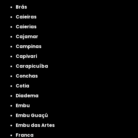
Brás
Caieiras
Caierias
Cajamar
Campinas
Capivari
Carapicuíba
Conchas
Cotia
Diadema
Embu
Embu Guaçú
Embu das Artes
Franca