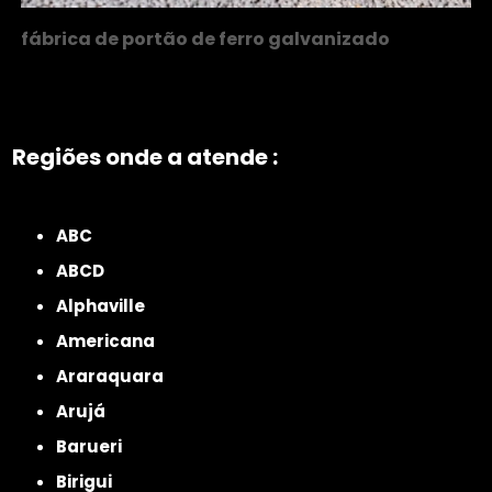
fábrica de portão de ferro galvanizado
Regiões onde a atende :
ZONA NORTE
Grande São Paulo
Zona Leste
Zona Oeste
Zona Sul
ABC
ABCD
Alphaville
Americana
Araraquara
Arujá
Barueri
Birigui