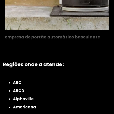
empresa de portão automático basculante
Regiões onde a atende :
ZONA NORTE
Grande São Paulo
Zona Leste
Zona Oeste
Zona Sul
ABC
ABCD
Alphaville
Americana