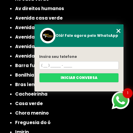
av direitos humanos
avenida casa verde
avenida deputado emilio carlos
Olá! Fale agora pelo WhatsApp
avenida engenheiro caetano alvares
avenida imirin
avenida inajar de souza
Insira seu telefone
barra funda
bonilhia
INICIAR CONVERSA
bras leme
1
cachoeirinha
casa verde
chora menino
freguesia do ó
imirin