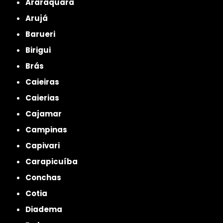
Araraquara
Arujá
Barueri
Birigui
Brás
Caieiras
Caierias
Cajamar
Campinas
Capivari
Carapicuíba
Conchas
Cotia
Diadema