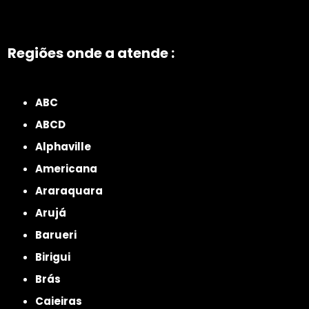
Regiões onde a atende :
ZONA NORTE
Grande São Paulo
Zona Leste
Zona Oeste
Zona Sul
ABC
ABCD
Alphaville
Americana
Araraquara
Arujá
Barueri
Birigui
Brás
Caieiras