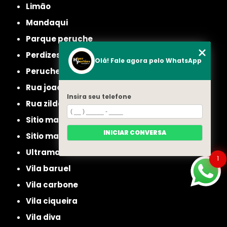
limão
mandaqui
parque peruche
perdizes
Olá! Fale agora pelo WhatsApp
peruche
rua joao ruthe
Insira seu telefone
rua zilda
sitio manda aqui
INICIAR CONVERSA
sitio mandaqui
ultramarino
1
vila baruel
vila carbone
vila ciqueira
vila diva