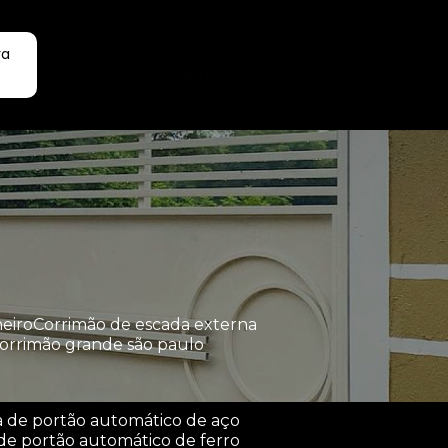
ra
Faça seu orçamento por
Whatsapp
heiro
corrimão de escada externa
corrimão grande são paulo
a de portão automático de aço
de portão automático de ferro