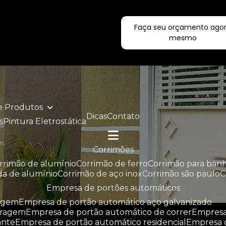
Faça seu orçamento ago
ecialistas!
mesmo
de Produtos
Dicas
Contato
s
Pintura Eletrostática
corrimões
orrimão de alumínio
corrimão de ferro
corrimão para ban
da de alumínio
corrimão de aço inox
corrimão são paulo
empresa de portões automáticos
ragem
empresa de portão automático aço galvanizado
aragem
empresa de portão automático de correr
empres
ante
empresa de portão automático residencial
empresa 