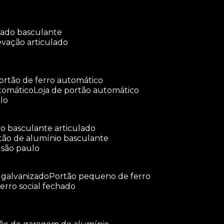
ulado basculante
levação articulado
portão de ferro automático
tomático
loja de portão automático
lo
tão basculante articulado
rtão de alumínio basculante
 são paulo
o galvanizado
portão pequeno de ferro
ferro social fechado