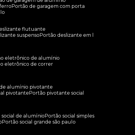
tão de garagem de alumínio
ferro
portão de garagem com porta
lo
deslizante flutuante
slizante suspenso
portão deslizante em l
tão eletrônico de alumínio
ão eletrônico de correr
 de alumínio pivotante
ial pivotante
portão pivotante social
o social de alumínio
portão social simples
o
portão social grande são paulo