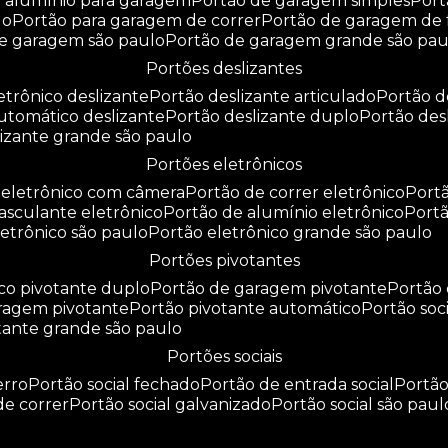
e alumínio para garagem
portão de garagem simples
por
do
portão para garagem de correr
portão de garagem de 
de garagem são paulo
portão de garagem grande são pau
portões deslizantes
letrônico deslizante
portão deslizante articulado
portão 
automático deslizante
portão deslizante duplo
portão de
slizante grande são paulo
portões eletrônicos
o eletrônico com câmera
portão de correr eletrônico
por
basculante eletrônico
portão de alumínio eletrônico
port
eletrônico são paulo
portão eletrônico grande são paulo
portões pivotantes
ico pivotante duplo
portão de garagem pivotante
portão
aragem pivotante
portão pivotante automático
portão soc
otante grande são paulo
portões sociais
erro
portão social fechado
portão de entrada social
portã
 de correr
portão social galvanizado
portão social são paul