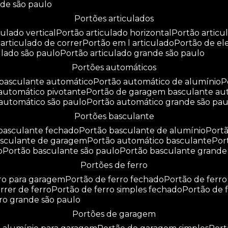
nde são paulo
portões articulados
culado vertical
portão articulado horizontal
portão artic
o articulado de correr
portão em l articulado
portão de e
culado são paulo
portão articulado grande são paulo
portões automáticos
o basculante automático
portão automático de alumínio
 automático pivotante
portão de garagem basculante au
 automático são paulo
portão automático grande são pau
portões basculante
 basculante fechado
portão basculante de alumínio
por
basculante de garagem
portão automático basculante
po
o
portão basculante são paulo
portão basculante grande
portões de ferro
rro para garagem
portão de ferro fechado
portão de ferr
orrer de ferro
portão de ferro simples fechado
portão de 
rro grande são paulo
portões de garagem