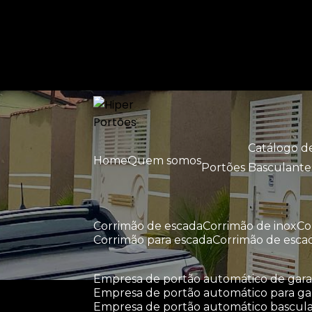
Entre em contato com um de nossos esp
Catálogo 
Home
Quem somos
Portões Basculante
corrimão de escada
corrimão de inox
c
corrimão para escada
corrimão de esca
empresa de portão automático de ga
empresa de portão automático para g
empresa de portão automático bascul