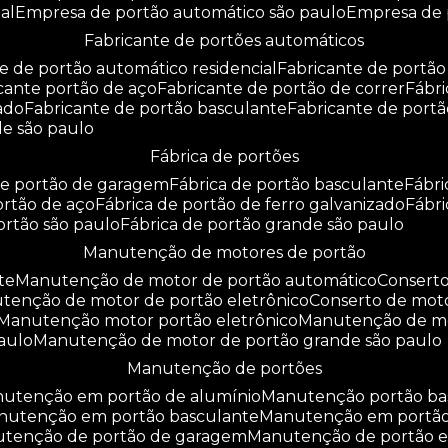
al
empresa de portão automático são paulo
empresa de
fabricante de portões automáticos
te de portão automático residencial
fabricante de portão
icante portão de aço
fabricante de portão de correr
fáb
zado
fabricante de portão basculante
fabricante de port
de são paulo
fábrica de portões
 de portão de garagem
fábrica de portão basculante
fábr
portão de aço
fábrica de portão de ferro galvanizado
fábr
portão são paulo
fábrica de portão grande são paulo
manutenção de motores de portão
te
manutenção de motor de portão automático
consert
utenção de motor de portão eletrônico
conserto de mot
manutenção motor portão eletrônico
manutenção de m
aulo
manutenção de motor de portão grande são paulo
manutenção de portões
anutenção em portão de alumínio
manutenção portão b
anutenção em portão basculante
manutenção em portã
nutenção de portão de garagem
manutenção de portão e