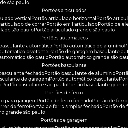
nde são paulo
portões articulados
culado vertical
portão articulado horizontal
portão artic
o articulado de correr
portão em l articulado
portão de e
culado são paulo
portão articulado grande são paulo
portões automáticos
o basculante automático
portão automático de alumínio
 automático pivotante
portão de garagem basculante au
 automático são paulo
portão automático grande são pau
portões basculante
 basculante fechado
portão basculante de alumínio
por
basculante de garagem
portão automático basculante
po
o
portão basculante são paulo
portão basculante grande
portões de ferro
rro para garagem
portão de ferro fechado
portão de ferr
orrer de ferro
portão de ferro simples fechado
portão de 
rro grande são paulo
portões de garagem