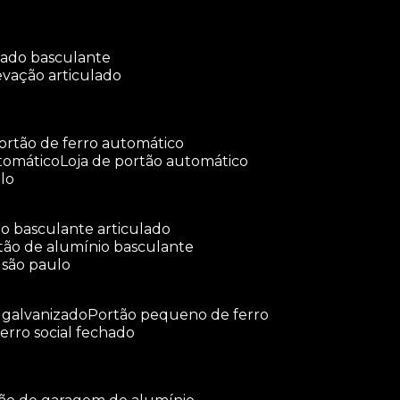
ulado basculante
levação articulado
portão de ferro automático
tomático
loja de portão automático
lo
tão basculante articulado
rtão de alumínio basculante
 são paulo
o galvanizado
portão pequeno de ferro
ferro social fechado