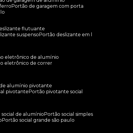
tão de garagem de alumínio
ferro
portão de garagem com porta
lo
deslizante flutuante
slizante suspenso
portão deslizante em l
tão eletrônico de alumínio
ão eletrônico de correr
 de alumínio pivotante
ial pivotante
portão pivotante social
o social de alumínio
portão social simples
o
portão social grande são paulo