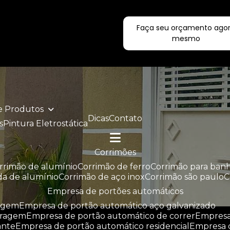
Faça seu orçamento ago
ecialistas!
mesmo
de Produtos
Dicas
Contato
s
Pintura Eletrostática
corrimões
orrimão de alumínio
corrimão de ferro
corrimão para ban
da de alumínio
corrimão de aço inox
corrimão são paulo
empresa de portões automáticos
ragem
empresa de portão automático aço galvanizado
aragem
empresa de portão automático de correr
empres
ante
empresa de portão automático residencial
empresa 