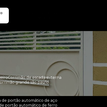
ra
Faça seu orçamento por
Whatsapp
heiro
corrimão de escada externa
corrimão grande são paulo
a de portão automático de aço
de portão automático de ferro