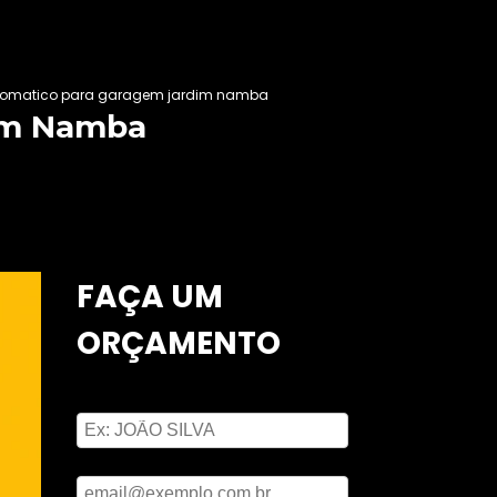
tomatico para garagem jardim namba
im Namba
FAÇA UM
ORÇAMENTO
Digite seu nome
Digite seu email