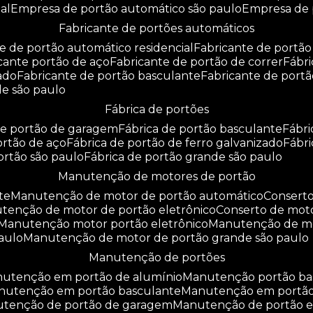
al
empresa de portão automático são paulo
empresa de
fabricante de portões automáticos
te de portão automático residencial
fabricante de portão
icante portão de aço
fabricante de portão de correr
fáb
zado
fabricante de portão basculante
fabricante de port
de são paulo
fábrica de portões
 de portão de garagem
fábrica de portão basculante
fábr
portão de aço
fábrica de portão de ferro galvanizado
fábr
portão são paulo
fábrica de portão grande são paulo
manutenção de motores de portão
te
manutenção de motor de portão automático
consert
utenção de motor de portão eletrônico
conserto de mot
manutenção motor portão eletrônico
manutenção de m
aulo
manutenção de motor de portão grande são paulo
manutenção de portões
anutenção em portão de alumínio
manutenção portão b
anutenção em portão basculante
manutenção em portã
nutenção de portão de garagem
manutenção de portão e