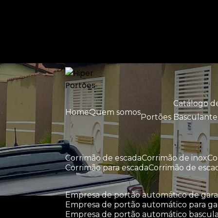
Entre em contato com um de nossos esp
Catálogo 
Home
Quem somos
Portões Basculante
corrimão de escada
corrimão de inox
c
corrimão para escada
corrimão de esca
empresa de portão automático de ga
empresa de portão automático para g
empresa de portão automático bascul