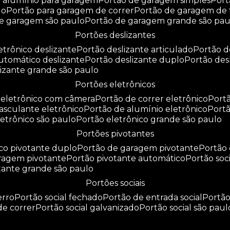
e alumínio para garagem
portão de garagem simples
por
do
portão para garagem de correr
portão de garagem de 
de garagem são paulo
portão de garagem grande são pau
portões deslizantes
letrônico deslizante
portão deslizante articulado
portão 
automático deslizante
portão deslizante duplo
portão de
slizante grande são paulo
portões eletrônicos
o eletrônico com câmera
portão de correr eletrônico
por
basculante eletrônico
portão de alumínio eletrônico
port
eletrônico são paulo
portão eletrônico grande são paulo
portões pivotantes
ico pivotante duplo
portão de garagem pivotante
portão
aragem pivotante
portão pivotante automático
portão soc
otante grande são paulo
portões sociais
erro
portão social fechado
portão de entrada social
portã
 de correr
portão social galvanizado
portão social são paul