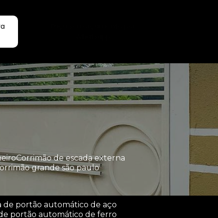
ra
Faça seu orçamento por
Whatsapp
heiro
corrimão de escada externa
corrimão grande são paulo
a de portão automático de aço
de portão automático de ferro