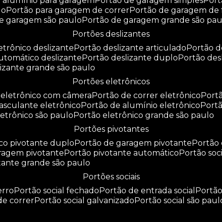
e alumínio para garagem
portão de garagem simples
por
do
portão para garagem de correr
portão de garagem de 
de garagem são paulo
portão de garagem grande são pau
portões deslizantes
letrônico deslizante
portão deslizante articulado
portão 
automático deslizante
portão deslizante duplo
portão de
slizante grande são paulo
portões eletrônicos
o eletrônico com câmera
portão de correr eletrônico
por
basculante eletrônico
portão de alumínio eletrônico
port
eletrônico são paulo
portão eletrônico grande são paulo
portões pivotantes
ico pivotante duplo
portão de garagem pivotante
portão
aragem pivotante
portão pivotante automático
portão soc
otante grande são paulo
portões sociais
erro
portão social fechado
portão de entrada social
portã
 de correr
portão social galvanizado
portão social são paul