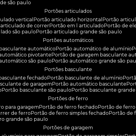
nde são paulo
portões articulados
culado vertical
portão articulado horizontal
portão artic
o articulado de correr
portão em l articulado
portão de e
culado são paulo
portão articulado grande são paulo
portões automáticos
o basculante automático
portão automático de alumínio
 automático pivotante
portão de garagem basculante au
 automático são paulo
portão automático grande são pau
portões basculante
 basculante fechado
portão basculante de alumínio
por
basculante de garagem
portão automático basculante
po
o
portão basculante são paulo
portão basculante grande
portões de ferro
rro para garagem
portão de ferro fechado
portão de ferr
orrer de ferro
portão de ferro simples fechado
portão de 
rro grande são paulo
portões de garagem