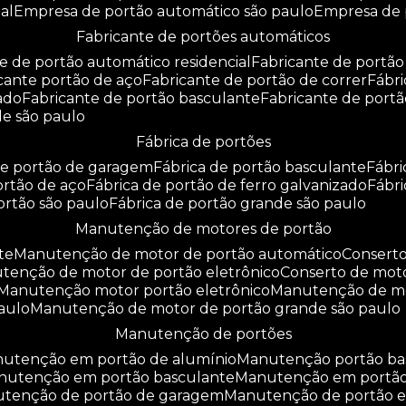
al
empresa de portão automático são paulo
empresa de
fabricante de portões automáticos
te de portão automático residencial
fabricante de portão
icante portão de aço
fabricante de portão de correr
fáb
zado
fabricante de portão basculante
fabricante de port
de são paulo
fábrica de portões
 de portão de garagem
fábrica de portão basculante
fábr
portão de aço
fábrica de portão de ferro galvanizado
fábr
portão são paulo
fábrica de portão grande são paulo
manutenção de motores de portão
te
manutenção de motor de portão automático
consert
utenção de motor de portão eletrônico
conserto de mot
manutenção motor portão eletrônico
manutenção de m
aulo
manutenção de motor de portão grande são paulo
manutenção de portões
anutenção em portão de alumínio
manutenção portão b
anutenção em portão basculante
manutenção em portã
nutenção de portão de garagem
manutenção de portão e