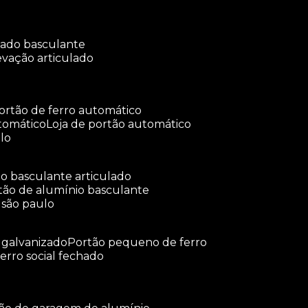
ulado basculante
levação articulado
portão de ferro automático
tomático
loja de portão automático
lo
tão basculante articulado
rtão de alumínio basculante
 são paulo
o galvanizado
portão pequeno de ferro
ferro social fechado