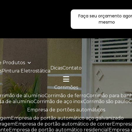
Faça seu orçamento ago
ecialistas!
mesmo
de Produtos
Dicas
Contato
s
Pintura Eletrostática
corrimões
orrimão de alumínio
corrimão de ferro
corrimão para ban
da de alumínio
corrimão de aço inox
corrimão são paulo
empresa de portões automáticos
ragem
empresa de portão automático aço galvanizado
aragem
empresa de portão automático de correr
empres
ante
empresa de portão automático residencial
empresa 