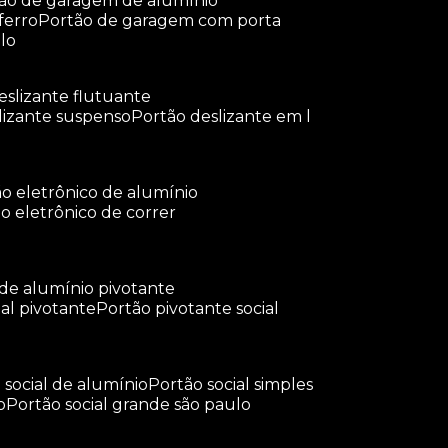
tão de garagem de alumínio
ferro
portão de garagem com porta
lo
deslizante flutuante
slizante suspenso
portão deslizante em l
tão eletrônico de alumínio
ão eletrônico de correr
 de alumínio pivotante
ial pivotante
portão pivotante social
o social de alumínio
portão social simples
o
portão social grande são paulo