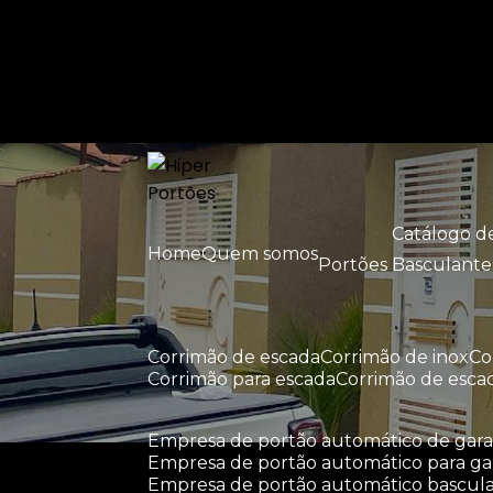
Entre em contato com um de nossos esp
Catálogo 
Home
Quem somos
Portões Basculante
corrimão de escada
corrimão de inox
c
corrimão para escada
corrimão de esca
empresa de portão automático de ga
empresa de portão automático para g
empresa de portão automático bascul