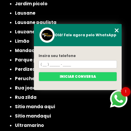
jardim picolo
lausane
lausane paulista
lauzane
Olá! Fale agora pelo WhatsApp
limão
mandaqui
Insira seu telefone
parque peruche
perdizes
INICIAR CONVERSA
peruche
rua joao ruthe
1
rua zilda
sitio manda aqui
sitio mandaqui
ultramarino