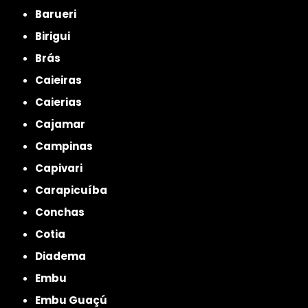
Barueri
Birigui
Brás
Caieiras
Caierias
Cajamar
Campinas
Capivari
Carapicuíba
Conchas
Cotia
Diadema
Embu
Embu Guaçú