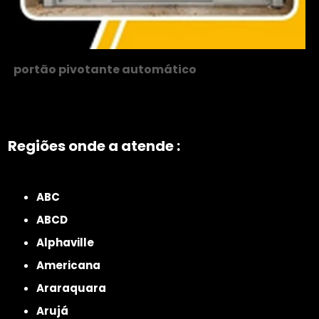
portão pivotante automático
Regiões onde a atende :
ZONA NORTE
Grande São Paulo
Zona Leste
Zona Oeste
Zona Sul
ABC
ABCD
Alphaville
Americana
Araraquara
Arujá