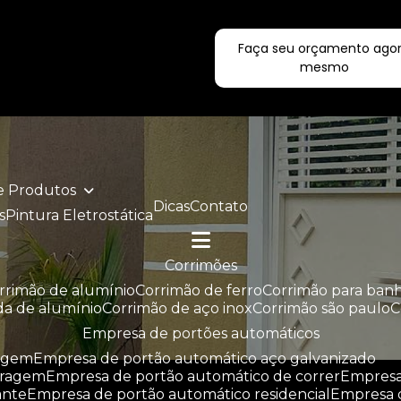
Faça seu orçamento ago
ecialistas!
mesmo
de Produtos
Dicas
Contato
s
Pintura Eletrostática
corrimões
orrimão de alumínio
corrimão de ferro
corrimão para ban
da de alumínio
corrimão de aço inox
corrimão são paulo
empresa de portões automáticos
ragem
empresa de portão automático aço galvanizado
aragem
empresa de portão automático de correr
empres
ante
empresa de portão automático residencial
empresa 