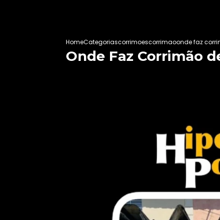
Home
Categorias
corrimoes
corrimao
onde faz corr
Onde Faz Corrimão d