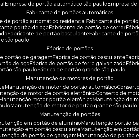
al
empresa de portão automático são paulo
empresa de
fabricante de portões automáticos
te de portão automático residencial
fabricante de portão
icante portão de aço
fabricante de portão de correr
fáb
zado
fabricante de portão basculante
fabricante de port
de são paulo
fábrica de portões
 de portão de garagem
fábrica de portão basculante
fábr
portão de aço
fábrica de portão de ferro galvanizado
fábr
portão são paulo
fábrica de portão grande são paulo
manutenção de motores de portão
te
manutenção de motor de portão automático
consert
utenção de motor de portão eletrônico
conserto de mot
manutenção motor portão eletrônico
manutenção de m
aulo
manutenção de motor de portão grande são paulo
manutenção de portões
anutenção em portão de alumínio
manutenção portão b
anutenção em portão basculante
manutenção em portã
nutenção de portão de garagem
manutenção de portão e