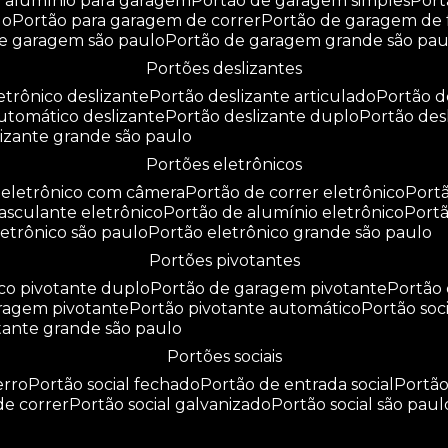
e alumínio para garagem
portão de garagem simples
por
do
portão para garagem de correr
portão de garagem de 
de garagem são paulo
portão de garagem grande são pau
portões deslizantes
letrônico deslizante
portão deslizante articulado
portão 
automático deslizante
portão deslizante duplo
portão de
slizante grande são paulo
portões eletrônicos
o eletrônico com câmera
portão de correr eletrônico
por
basculante eletrônico
portão de alumínio eletrônico
port
eletrônico são paulo
portão eletrônico grande são paulo
portões pivotantes
ico pivotante duplo
portão de garagem pivotante
portão
aragem pivotante
portão pivotante automático
portão soc
otante grande são paulo
portões sociais
erro
portão social fechado
portão de entrada social
portã
 de correr
portão social galvanizado
portão social são paul