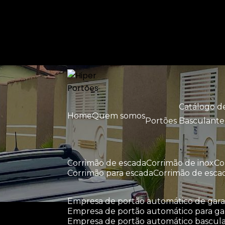
Entre em contato com um de nossos esp
Catálogo 
Home
Quem somos
Portões Basculante
corrimão de escada
corrimão de inox
c
corrimão para escada
corrimão de esca
empresa de portão automático de ga
empresa de portão automático para g
empresa de portão automático bascul