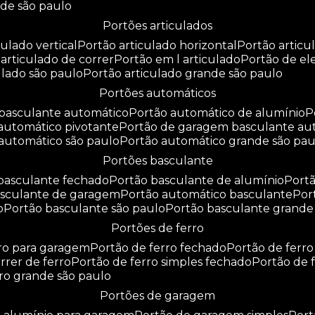
nde são paulo
portões articulados
culado vertical
portão articulado horizontal
portão artic
o articulado de correr
portão em l articulado
portão de e
culado são paulo
portão articulado grande são paulo
portões automáticos
o basculante automático
portão automático de alumínio
 automático pivotante
portão de garagem basculante au
 automático são paulo
portão automático grande são pau
portões basculante
 basculante fechado
portão basculante de alumínio
por
basculante de garagem
portão automático basculante
po
o
portão basculante são paulo
portão basculante grande
portões de ferro
rro para garagem
portão de ferro fechado
portão de ferr
orrer de ferro
portão de ferro simples fechado
portão de 
rro grande são paulo
portões de garagem