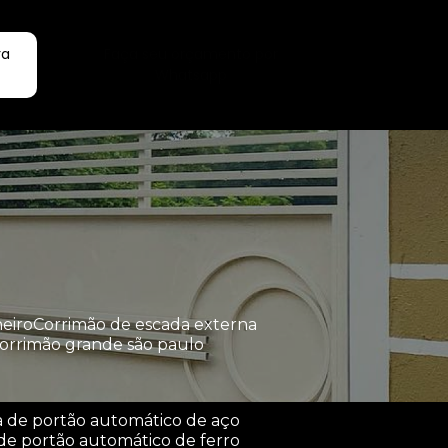
ra
Faça seu orçamento por
Whatsapp
heiro
corrimão de escada externa
corrimão grande são paulo
a de portão automático de aço
de portão automático de ferro