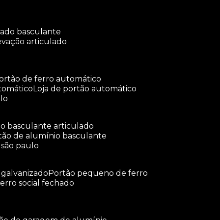
ulado basculante
levação articulado
portão de ferro automático
tomático
loja de portão automático
lo
tão basculante articulado
rtão de alumínio basculante
 são paulo
o galvanizado
portão pequeno de ferro
ferro social fechado