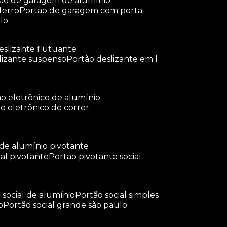
tão de garagem de alumínio
ferro
portão de garagem com porta
lo
deslizante flutuante
slizante suspenso
portão deslizante em l
tão eletrônico de alumínio
ão eletrônico de correr
 de alumínio pivotante
ial pivotante
portão pivotante social
o social de alumínio
portão social simples
o
portão social grande são paulo