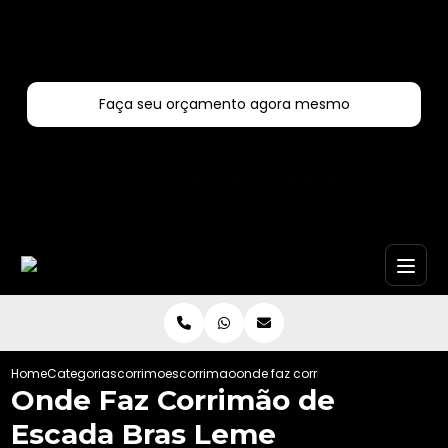
Entre em contato com um de nossos especialistas!
Faça seu orçamento agora mesmo
Faça seu orçamento por Whatsapp
Home
Categorias
corrimoes
corrimao
onde faz corrimao de escada bra
Onde Faz Corrimão de
Escada Bras Leme