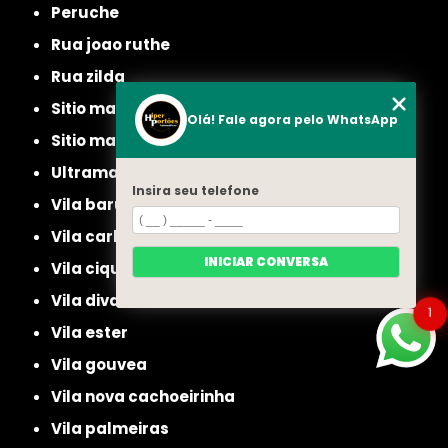
peruche
rua joao ruthe
rua zilda
sitio manda aqui
Olá! Fale agora pelo WhatsApp
sitio mandaqui
ultramarino
Insira seu telefone
vila baruel
vila carbone
INICIAR CONVERSA
vila ciqueira
vila diva
1
vila ester
vila gouvea
vila nova cachoeirinha
vila palmeiras