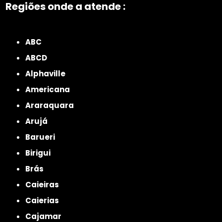
Regiões onde a atende :
ZONA NORTE
Grande São Paulo
Zona Leste
Zona Oeste
Zona Sul
ABC
ABCD
Alphaville
Americana
Araraquara
Arujá
Barueri
Birigui
Brás
Caieiras
Caierias
Cajamar