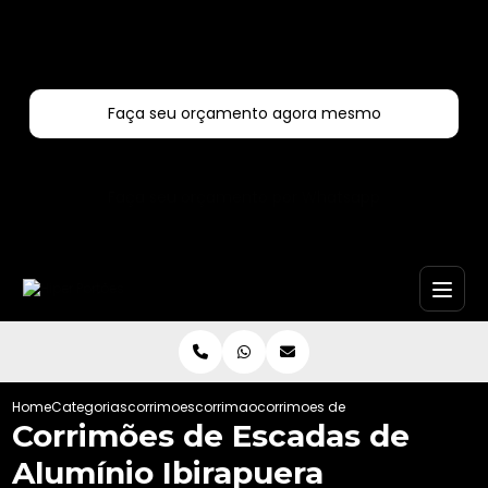
Entre em contato com um de nossos especialistas!
Faça seu orçamento agora mesmo
Faça seu orçamento por Whatsapp
Home
Categorias
corrimoes
corrimao
corrimoes de escadas de aluminio
Corrimões de Escadas de
Alumínio Ibirapuera