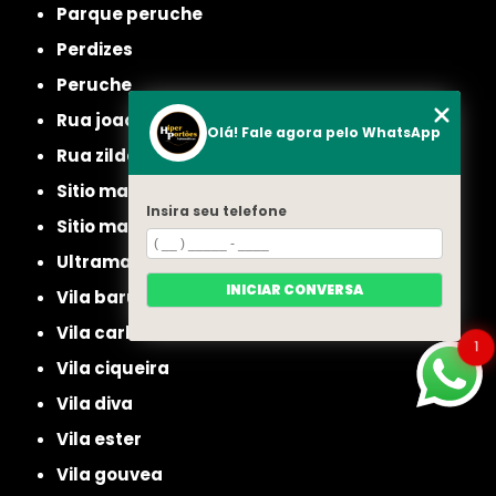
parque peruche
perdizes
peruche
rua joao ruthe
Olá! Fale agora pelo WhatsApp
rua zilda
sitio manda aqui
Insira seu telefone
sitio mandaqui
ultramarino
INICIAR CONVERSA
vila baruel
vila carbone
1
vila ciqueira
vila diva
vila ester
vila gouvea