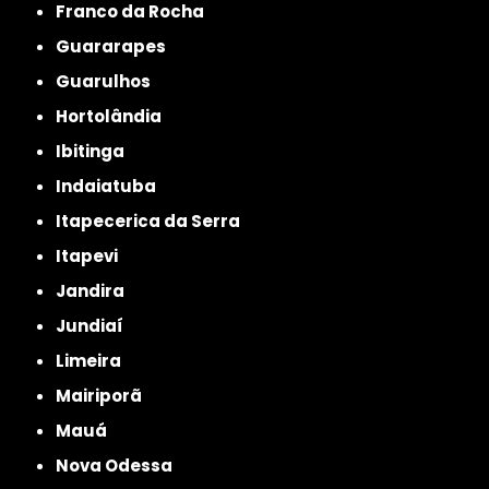
Franco da Rocha
Guararapes
Guarulhos
Hortolândia
Ibitinga
Indaiatuba
Itapecerica da Serra
Itapevi
Jandira
Jundiaí
Limeira
Mairiporã
Mauá
Nova Odessa