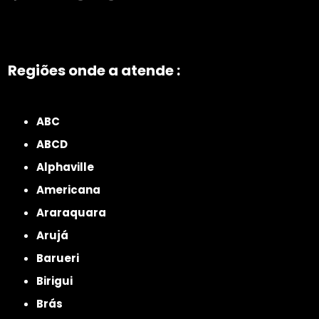
Regiões onde a atende :
ZONA NORTE
Grande São Paulo
Zona Leste
Zona Oeste
Zona Sul
ABC
ABCD
Alphaville
Americana
Araraquara
Arujá
Barueri
Birigui
Brás