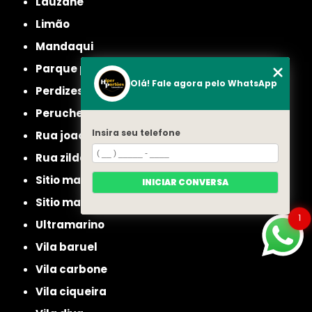
lauzane
limão
mandaqui
parque peruche
Olá! Fale agora pelo WhatsApp
perdizes
peruche
Insira seu telefone
rua joao ruthe
rua zilda
sitio manda aqui
INICIAR CONVERSA
sitio mandaqui
1
ultramarino
vila baruel
vila carbone
vila ciqueira