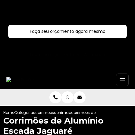
Entre em contato com um de nossos especialistas!
Faça seu orçamento agora mesmo
Faça seu orçamento por Whatsapp
Home
Categorias
corrimoes
corrimao
corrimoes de aluminio escada ja
Corrimões de Alumínio
Escada Jaguaré