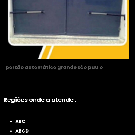
portão automático grande são paulo
Regiões onde a atende :
ZONA NORTE
Grande São Paulo
Zona Leste
Zona Oeste
Zona Sul
ABC
ABCD