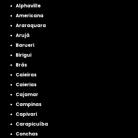
Alphaville
Americana
Araraquara
Arujá
Barueri
Birigui
Brás
Caieiras
Caierias
Cajamar
Campinas
Capivari
Carapicuíba
Conchas