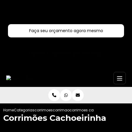
Entre em contato com um de nossos especialistas!
Faça seu orçamento agora mesmo
Faça seu orçamento por Whatsapp
Home
Categorias
corrimoes
corrimao
corrimoes cachoeirinha
Corrimões Cachoeirinha