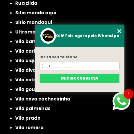
rua zilda
sitio manda aqui
sitio mandaqui
ultramarino
Olá! Fale agora pelo WhatsApp
vila baruel
vila carbone
Insira seu telefone
vila ciqueira
vila diva
INICIAR CONVERSA
vila ester
vila gouvea
1
vila nova cachoeirinha
vila palmeiras
vila prado
vila romero