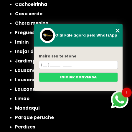
cachoeirinha
casa verde
chora menino
freguesia do ó
Olá! Fale agora pelo WhatsApp
imirin
inajar de souza
Insira seu telefone
jardim picolo
lausane
INICIAR CONVERSA
lausane paulista
lauzane
1
limão
mandaqui
parque peruche
perdizes