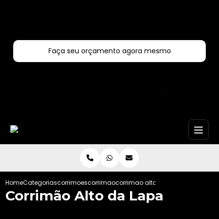
Entre em contato com um de nossos especialistas!
Faça seu orçamento agora mesmo
Faça seu orçamento por Whatsapp
Home
Categorias
corrimoes
corrimao
corrimao alto da lapa
Corrimão Alto da Lapa