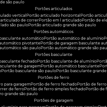
nde são paulo
portões articulados
culado vertical
portão articulado horizontal
portão artic
o articulado de correr
portão em l articulado
portão de e
culado são paulo
portão articulado grande são paulo
portões automáticos
o basculante automático
portão automático de alumínio
 automático pivotante
portão de garagem basculante au
 automático são paulo
portão automático grande são pau
portões basculante
 basculante fechado
portão basculante de alumínio
por
basculante de garagem
portão automático basculante
po
o
portão basculante são paulo
portão basculante grande
portões de ferro
rro para garagem
portão de ferro fechado
portão de ferr
orrer de ferro
portão de ferro simples fechado
portão de 
rro grande são paulo
portões de garagem