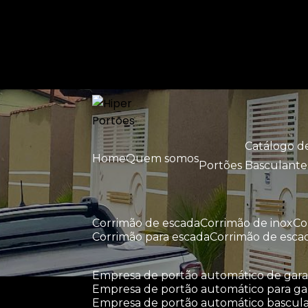
Entre em contato com um de nossos esp
Catálogo 
Home
Quem somos
Portões Basculante
corrimão de escada
corrimão de inox
c
corrimão para escada
corrimão de esca
empresa de portão automático de ga
empresa de portão automático para g
empresa de portão automático bascul