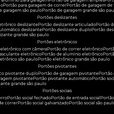
e alumínio para garagem
portão de garagem simples
por
do
portão para garagem de correr
portão de garagem de 
de garagem são paulo
portão de garagem grande são pau
portões deslizantes
letrônico deslizante
portão deslizante articulado
portão 
automático deslizante
portão deslizante duplo
portão de
slizante grande são paulo
portões eletrônicos
o eletrônico com câmera
portão de correr eletrônico
por
basculante eletrônico
portão de alumínio eletrônico
port
eletrônico são paulo
portão eletrônico grande são paulo
portões pivotantes
ico pivotante duplo
portão de garagem pivotante
portão
aragem pivotante
portão pivotante automático
portão soc
otante grande são paulo
portões sociais
erro
portão social fechado
portão de entrada social
portã
 de correr
portão social galvanizado
portão social são paul