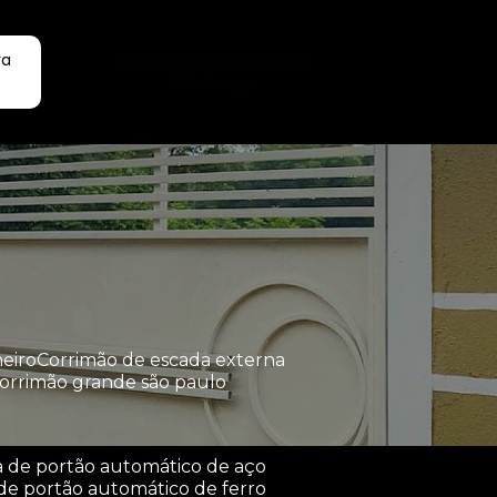
ra
Faça seu orçamento por
Whatsapp
heiro
corrimão de escada externa
corrimão grande são paulo
a de portão automático de aço
de portão automático de ferro