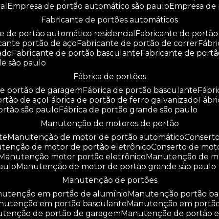
al
empresa de portão automático são paulo
empresa de
fabricante de portões automáticos
te de portão automático residencial
fabricante de portão
icante portão de aço
fabricante de portão de correr
fáb
zado
fabricante de portão basculante
fabricante de port
de são paulo
fábrica de portões
 de portão de garagem
fábrica de portão basculante
fábr
portão de aço
fábrica de portão de ferro galvanizado
fábr
portão são paulo
fábrica de portão grande são paulo
manutenção de motores de portão
te
manutenção de motor de portão automático
consert
utenção de motor de portão eletrônico
conserto de mot
manutenção motor portão eletrônico
manutenção de m
aulo
manutenção de motor de portão grande são paulo
manutenção de portões
anutenção em portão de alumínio
manutenção portão b
anutenção em portão basculante
manutenção em portã
nutenção de portão de garagem
manutenção de portão e