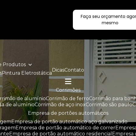
Faça seu orçamento ago
ecialistas!
mesmo
de Produtos
Dicas
Contato
s
Pintura Eletrostática
corrimões
orrimão de alumínio
corrimão de ferro
corrimão para ban
da de alumínio
corrimão de aço inox
corrimão são paulo
empresa de portões automáticos
ragem
empresa de portão automático aço galvanizado
aragem
empresa de portão automático de correr
empres
ante
empresa de portão automático residencial
empresa 