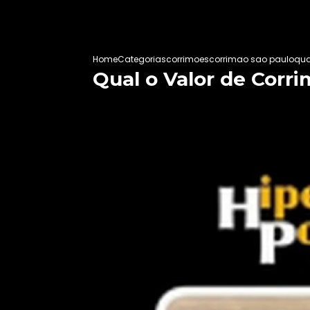
Home
Categorias
corrimoes
corrimao sao paulo
qua
Qual o Valor de Corr