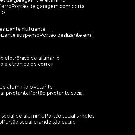
tão de garagem de alumínio
ferro
portão de garagem com porta
lo
deslizante flutuante
slizante suspenso
portão deslizante em l
tão eletrônico de alumínio
ão eletrônico de correr
 de alumínio pivotante
ial pivotante
portão pivotante social
o social de alumínio
portão social simples
o
portão social grande são paulo