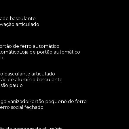
ulado basculante
levação articulado
portão de ferro automático
tomático
loja de portão automático
lo
tão basculante articulado
rtão de alumínio basculante
 são paulo
o galvanizado
portão pequeno de ferro
ferro social fechado