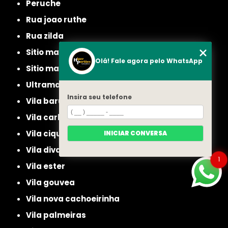
peruche
rua joao ruthe
rua zilda
sitio manda aqui
Olá! Fale agora pelo WhatsApp
sitio mandaqui
ultramarino
Insira seu telefone
vila baruel
vila carbone
vila ciqueira
INICIAR CONVERSA
vila diva
1
vila ester
vila gouvea
vila nova cachoeirinha
vila palmeiras