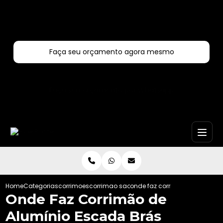
Entre em contato com um de nossos especialistas!
Faça seu orçamento agora mesmo
Faça seu orçamento por Whatsapp
Home
Categorias
corrimoes
corrimao sao paulo
onde faz corrimao de alumin
Onde Faz Corrimão de
Alumínio Escada Brás