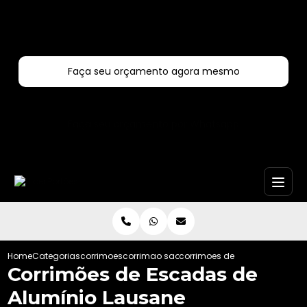
Entre em contato com um de nossos especialistas!
Faça seu orçamento agora mesmo
Faça seu orçamento por Whatsapp
Home
Categorias
corrimoes
corrimao sao paulo
corrimoes de escadas de alu
Corrimões de Escadas de
Alumínio Lausane