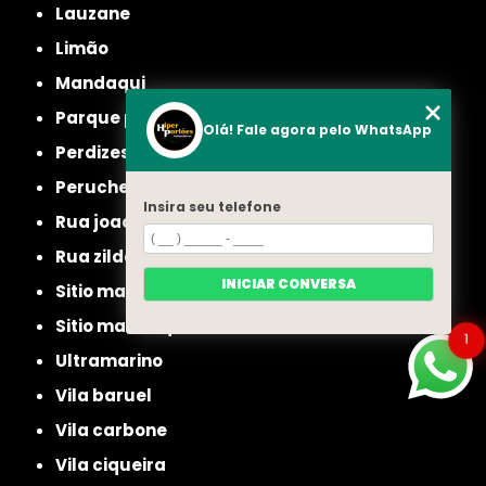
lauzane
limão
mandaqui
parque peruche
Olá! Fale agora pelo WhatsApp
perdizes
peruche
Insira seu telefone
rua joao ruthe
rua zilda
INICIAR CONVERSA
sitio manda aqui
sitio mandaqui
1
ultramarino
vila baruel
vila carbone
vila ciqueira