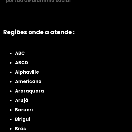
portão de alumínio social
Regiões onde a atende :
ZONA NORTE
Grande São Paulo
Zona Leste
Zona Oeste
Zona Sul
ABC
ABCD
Alphaville
Americana
Araraquara
Arujá
Barueri
Birigui
Brás