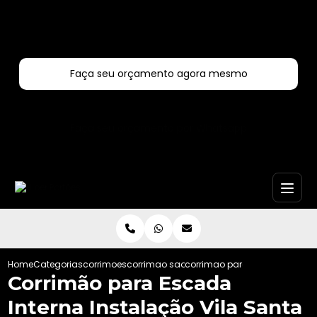
Entre em contato com um de nossos especialistas!
Faça seu orçamento agora mesmo
Faça seu orçamento por Whatsapp
Home
Categorias
corrimoes
corrimao sao paulo
corrimao para escada interna
Corrimão para Escada
Interna Instalação Vila Santa