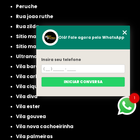
peruche
rua joao ruthe
rua zilda
sitio manda aqui
Olá! Fale agora pelo WhatsApp
sitio mandaqui
ultramarino
Insira seu telefone
vila baruel
vila carbone
INICIAR CONVERSA
vila ciqueira
vila diva
1
vila ester
vila gouvea
vila nova cachoeirinha
vila palmeiras