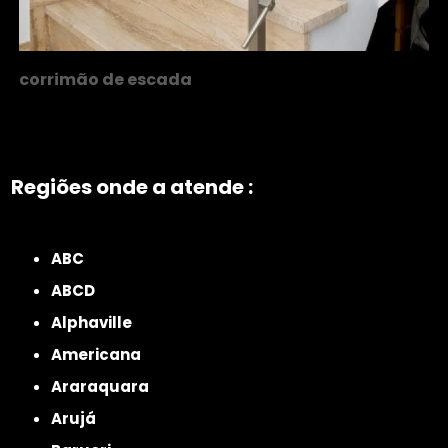
corrimão de escada
Regiões onde a atende :
ZONA NORTE
Grande São Paulo
Zona Leste
Zona Oeste
Zona Sul
ABC
ABCD
Alphaville
Americana
Araraquara
Arujá