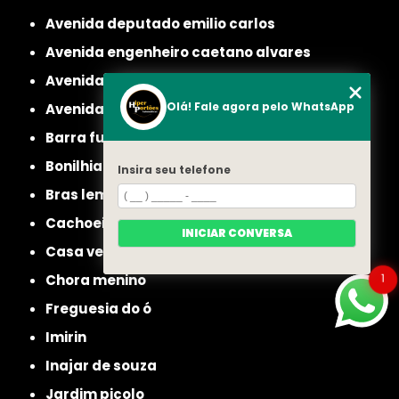
avenida deputado emilio carlos
avenida engenheiro caetano alvares
avenida imirin
Olá! Fale agora pelo WhatsApp
avenida inajar de souza
barra funda
bonilhia
Insira seu telefone
bras leme
cachoeirinha
INICIAR CONVERSA
casa verde
1
chora menino
freguesia do ó
imirin
inajar de souza
jardim picolo