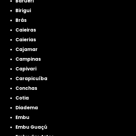
Barueri
Birigui
Brás
Caieiras
Caierias
Cajamar
Campinas
Capivari
Carapicuíba
Conchas
Cotia
Diadema
Embu
Embu Guaçú