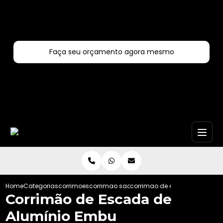
Entre em contato com um de nossos especialistas!
Faça seu orçamento agora mesmo
Faça seu orçamento por Whatsapp
Home
Categorias
corrimoes
corrimao sao paulo
corrimao de escada de alum
Corrimão de Escada de
Alumínio Embu