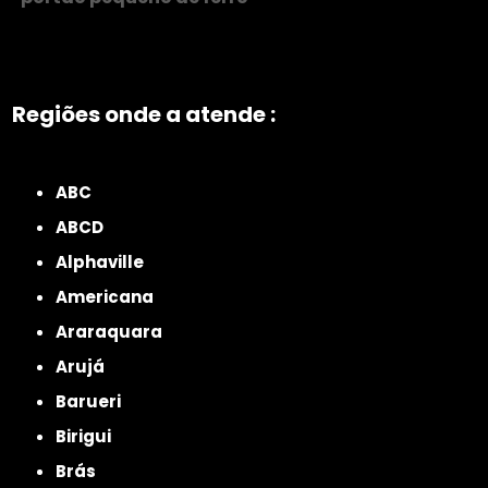
Regiões onde a atende :
ZONA NORTE
Grande São Paulo
Zona Leste
Zona Oeste
Zona Sul
ABC
ABCD
Alphaville
Americana
Araraquara
Arujá
Barueri
Birigui
Brás