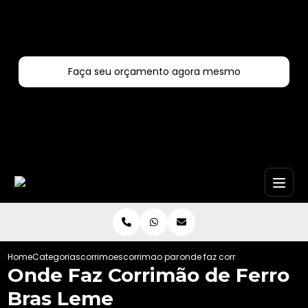
Entre em contato com um de nossos especialistas!
Faça seu orçamento agora mesmo
Faça seu orçamento por Whatsapp
Home
Categorias
corrimoes
corrimao para escada
onde faz corrimao de ferro br
Onde Faz Corrimão de Ferro
Bras Leme