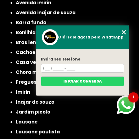
avenida imirin
avenida inajar de souza
barra funda
bonilhia
Olá! Fale agora pelo WhatsApp
bras leme
cachoeirinha
Insira seu telefone
casa verde
chora menino
INICIAR CONVERSA
freguesia do ó
imirin
1
inajar de souza
jardim picolo
lausane
lausane paulista