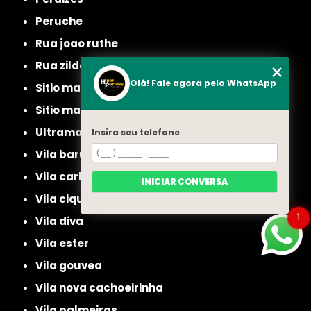
peruche
rua joao ruthe
rua zilda
Olá! Fale agora pelo WhatsApp
sitio manda aqui
sitio mandaqui
ultramarino
Insira seu telefone
vila baruel
vila carbone
INICIAR CONVERSA
vila ciqueira
1
vila diva
vila ester
vila gouvea
vila nova cachoeirinha
vila palmeiras