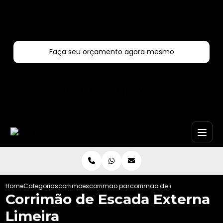
Entre em contato com um de nossos especialistas!
Faça seu orçamento agora mesmo
Faça seu orçamento por Whatsapp
Home
Categorias
corrimoes
corrimao para escada
corrimao de escada externa l
Corrimão de Escada Externa
Limeira