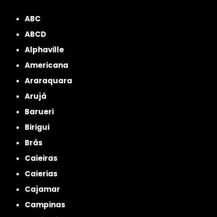
ZONA NORTE
Grande São Paulo
Zona Leste
Zona Oeste
Zona Sul
ABC
ABCD
Alphaville
Americana
Araraquara
Arujá
Barueri
Birigui
Brás
Caieiras
Caierias
Cajamar
Campinas