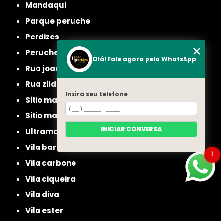
mandaqui
parque peruche
perdizes
peruche
Olá! Fale agora pelo WhatsApp
rua joao ruthe
rua zilda
Insira seu telefone
sitio manda aqui
sitio mandaqui
INICIAR CONVERSA
ultramarino
vila baruel
1
vila carbone
vila ciqueira
vila diva
vila ester