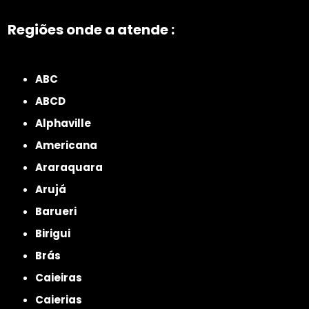
Regiões onde a atende :
ZONA NORTE
Grande São Paulo
Zona Leste
Zona Oeste
Zona Sul
ABC
ABCD
Alphaville
Americana
Araraquara
Arujá
Barueri
Birigui
Brás
Caieiras
Caierias