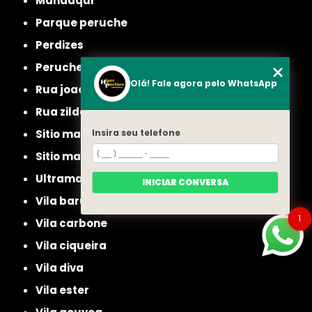
mandaqui
parque peruche
perdizes
peruche
Olá! Fale agora pelo WhatsApp
rua joao ruthe
rua zilda
Insira seu telefone
sitio manda aqui
sitio mandaqui
ultramarino
INICIAR CONVERSA
vila baruel
1
vila carbone
vila ciqueira
vila diva
vila ester