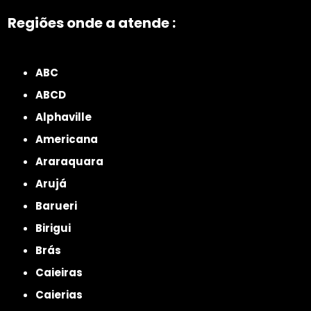
Regiões onde a atende :
ZONA NORTE
Grande São Paulo
Zona Leste
Zona Oeste
Zona Sul
ABC
ABCD
Alphaville
Americana
Araraquara
Arujá
Barueri
Birigui
Brás
Caieiras
Caierias