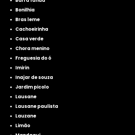
barra funda
bonilhia
bras leme
cachoeirinha
casa verde
chora menino
freguesia do ó
imirin
inajar de souza
jardim picolo
lausane
lausane paulista
lauzane
limão