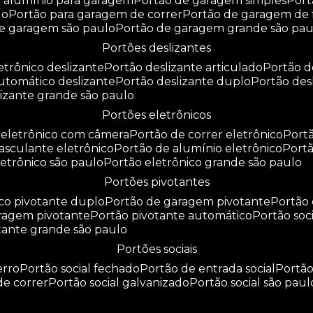
e alumínio para garagem
portão de garagem simples
por
do
portão para garagem de correr
portão de garagem de 
de garagem são paulo
portão de garagem grande são pau
portões deslizantes
letrônico deslizante
portão deslizante articulado
portão 
automático deslizante
portão deslizante duplo
portão de
slizante grande são paulo
portões eletrônicos
o eletrônico com câmera
portão de correr eletrônico
por
basculante eletrônico
portão de alumínio eletrônico
port
eletrônico são paulo
portão eletrônico grande são paulo
portões pivotantes
ico pivotante duplo
portão de garagem pivotante
portão
aragem pivotante
portão pivotante automático
portão soc
otante grande são paulo
portões sociais
erro
portão social fechado
portão de entrada social
portã
 de correr
portão social galvanizado
portão social são paul