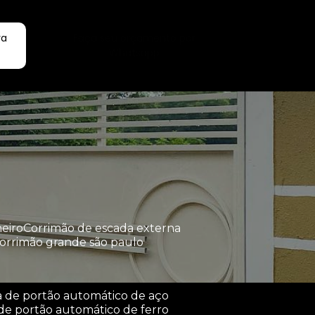
ra
Faça seu orçamento por
Whatsapp
heiro
corrimão de escada externa
corrimão grande são paulo
a de portão automático de aço
de portão automático de ferro