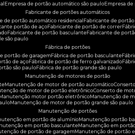
al
empresa de portão automático são paulo
empresa de
fabricante de portões automáticos
te de portão automático residencial
fabricante de portão
icante portão de aço
fabricante de portão de correr
fáb
zado
fabricante de portão basculante
fabricante de port
de são paulo
fábrica de portões
 de portão de garagem
fábrica de portão basculante
fábr
portão de aço
fábrica de portão de ferro galvanizado
fábr
portão são paulo
fábrica de portão grande são paulo
manutenção de motores de portão
te
manutenção de motor de portão automático
consert
utenção de motor de portão eletrônico
conserto de mot
manutenção motor portão eletrônico
manutenção de m
aulo
manutenção de motor de portão grande são paulo
manutenção de portões
anutenção em portão de alumínio
manutenção portão b
anutenção em portão basculante
manutenção em portã
nutenção de portão de garagem
manutenção de portão e