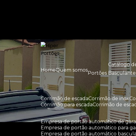
Entre em contato com um de nossos esp
Catálogo 
Home
Quem somos
Portões Basculante
corrimão de escada
corrimão de inox
c
corrimão para escada
corrimão de esca
empresa de portão automático de ga
empresa de portão automático para g
empresa de portão automático bascul