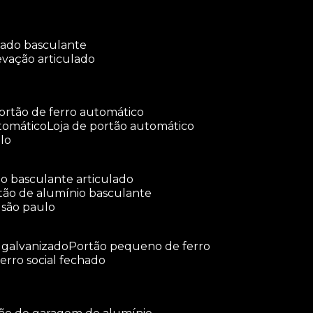
ulado basculante
levação articulado
portão de ferro automático
tomático
loja de portão automático
lo
tão basculante articulado
rtão de alumínio basculante
 são paulo
o galvanizado
portão pequeno de ferro
ferro social fechado