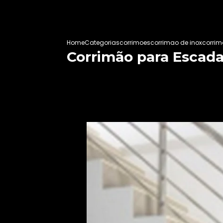
Home
Categorias
corrimoes
corrimao de inox
corrim
Corrimão para Escada