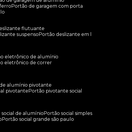
tão de garagem de alumínio
ferro
portão de garagem com porta
lo
deslizante flutuante
slizante suspenso
portão deslizante em l
tão eletrônico de alumínio
ão eletrônico de correr
 de alumínio pivotante
ial pivotante
portão pivotante social
o social de alumínio
portão social simples
o
portão social grande são paulo