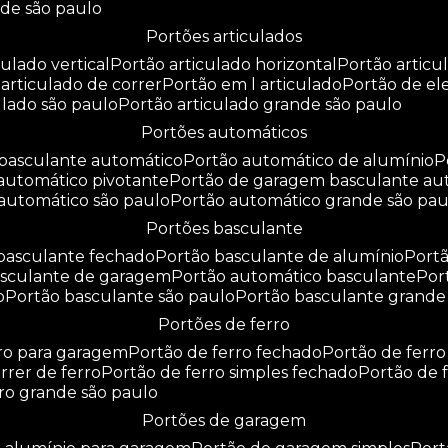
nde são paulo
portões articulados
culado vertical
portão articulado horizontal
portão artic
o articulado de correr
portão em l articulado
portão de e
culado são paulo
portão articulado grande são paulo
portões automáticos
o basculante automático
portão automático de alumínio
 automático pivotante
portão de garagem basculante au
 automático são paulo
portão automático grande são pau
portões basculante
 basculante fechado
portão basculante de alumínio
por
basculante de garagem
portão automático basculante
po
o
portão basculante são paulo
portão basculante grande
portões de ferro
rro para garagem
portão de ferro fechado
portão de ferr
orrer de ferro
portão de ferro simples fechado
portão de 
rro grande são paulo
portões de garagem