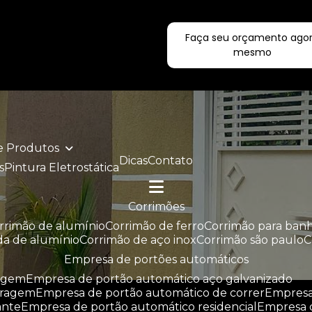
Faça seu orçamento ago
ecialistas!
mesmo
de Produtos
Dicas
Contato
s
Pintura Eletrostática
corrimões
orrimão de alumínio
corrimão de ferro
corrimão para ban
da de alumínio
corrimão de aço inox
corrimão são paulo
empresa de portões automáticos
ragem
empresa de portão automático aço galvanizado
aragem
empresa de portão automático de correr
empres
ante
empresa de portão automático residencial
empresa 