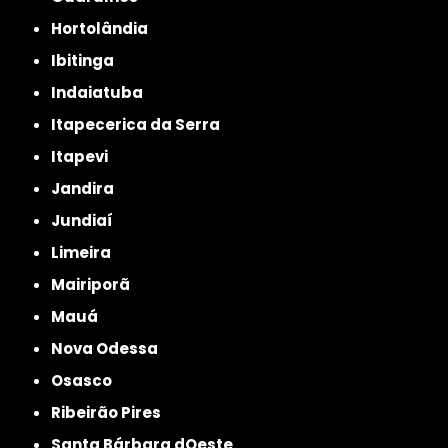
Hortolândia
Ibitinga
Indaiatuba
Itapecerica da Serra
Itapevi
Jandira
Jundiaí
Limeira
Mairiporã
Mauá
Nova Odessa
Osasco
Ribeirão Pires
Santa Bárbara dOeste