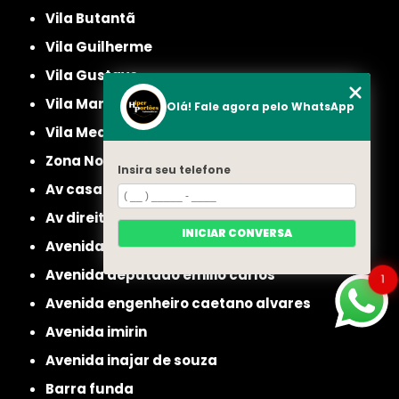
Vila Butantã
Vila Guilherme
Vila Gustavo
Vila Maria
Olá! Fale agora pelo WhatsApp
Vila Medeiros
Zona Norte
Insira seu telefone
av casa verde
av direitos humanos
INICIAR CONVERSA
avenida casa verde
avenida deputado emilio carlos
1
avenida engenheiro caetano alvares
avenida imirin
avenida inajar de souza
barra funda