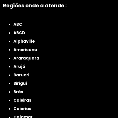
Regiões onde a atende :
ZONA NORTE
Grande São Paulo
Zona Leste
Zona Oeste
Zona Sul
ABC
ABCD
Alphaville
Americana
Araraquara
Arujá
Barueri
Birigui
Brás
Caieiras
Caierias
Cajamar