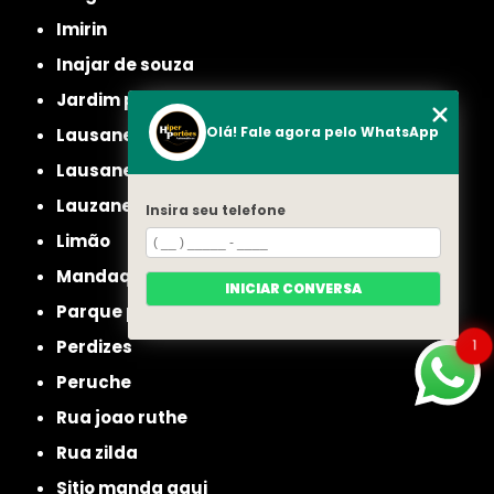
imirin
inajar de souza
jardim picolo
Olá! Fale agora pelo WhatsApp
lausane
lausane paulista
lauzane
Insira seu telefone
limão
mandaqui
INICIAR CONVERSA
parque peruche
1
perdizes
peruche
rua joao ruthe
rua zilda
sitio manda aqui