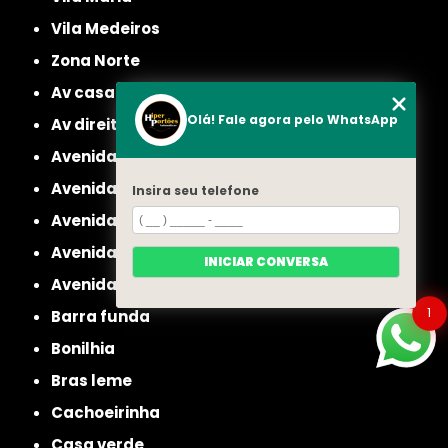
Vila Medeiros
Zona Norte
av casa verde
Olá! Fale agora pelo WhatsApp
av direitos humanos
avenida casa verde
avenida deputado emilio carlos
Insira seu telefone
avenida engenheiro caetano alvares
avenida imirin
INICIAR CONVERSA
avenida inajar de souza
1
barra funda
bonilhia
bras leme
cachoeirinha
casa verde