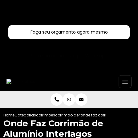
Entre em contato com um de nossos especialistas!
Faça seu orçamento agora mesmo
Faça seu orçamento por Whatsapp
Home
Categorias
corrimoes
corrimao de ferro
onde faz corrimao de aluminio
Onde Faz Corrimão de
Alumínio Interlagos